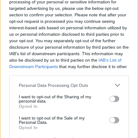
processing of your personal or sensitive information for
targeted advertising by us, please use the below opt-out
section to confirm your selection. Please note that after your
Cómo llegar a Málaga por carretera:
opt-out request is processed you may continue seeing
interest-based ads based on personal information utilized by
¿Como puedo llegar en coche a Málaga desde localidades
us or personal information disclosed to third parties prior to
cercanas?
your opt-out. You may separately opt-out of the further
disclosure of your personal information by third parties on the
Totalán
a 12,05 kilómetros
IAB’s list of downstream participants. This information may
¿
Cómo llegar a Málaga
Rincon de la Victoria
a
also be disclosed by us to third parties on the
IAB’s List of
desde localidades con gran
12,89 kilómetros
Downstream Participants
that may further disclose it to other
población o capitales de
third parties.
Torremolinos
a 12,99
provincia?
kilómetros
Personal Data Processing Opt Outs
Alhaurin de la Torre
a 14,08
I want to opt-out of the Sharing of my
Comparte
cómo llegar
kilómetros
personal data.
a Málaga
Opted In
Moclinejo
a 15,67
kilómetros
I want to opt-out of the Sale of my
Personal Data.
Precios de la
Almogía
a 16,13 kilómetros
Opted In
gasolina en Málaga
Macharaviaya
a 18,78