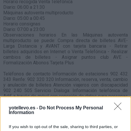
Horario recogida Venta Telefónica
Diario: 06:00 a 21:30
Máquinas autoventa multiproducto
Diario: 05:00 a 00:45
Horario consignas
Diario: 07:00 a 23:00
Observaciones horarios En las Máquinas autoventa
multiproducto se puede: Compra directa de billetes AVE-
Larga Distancia y AVANT con tarjeta bancaria - Retirar
billetes adquiridos en Internet o Venta Telefónica - Realizar
cambios de billetes - Asignar puntos club AVE -
Formalización Abonos Tarjeta Plus
Teléfonos de contacto Información de estaciones 902 432
343 Renfe: 902 320 320 Información, reserva, venta, cambio
y anulación de billetes Atención viajeros con discapacidad
902 240 505 Servicio Dialoga: Información telefónica de
Adif a través de móvil con conexión de datos para personas
sordas y con discapacidad auditiva.
yotellevo.es -
Do Not Process My Personal
Information
Estación de tren de MÁlaga-marÍa zambrano en el mapa:
If you wish to opt-out of the sale, sharing to third parties, or