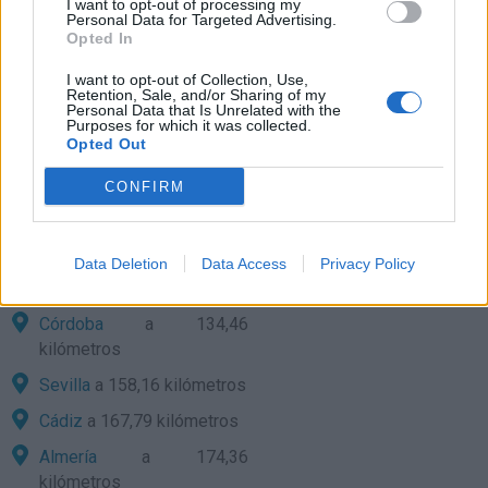
I want to opt-out of processing my
Personal Data for Targeted Advertising.
kilómetros
Opted In
Cartama
a 18,80 kilómetros
I want to opt-out of Collection, Use,
Casabermeja
a 19,40
Retention, Sale, and/or Sharing of my
Personal Data that Is Unrelated with the
kilómetros
Purposes for which it was collected.
Opted Out
Benalmadena
a 19,46
kilómetros
CONFIRM
Granada
a 89,13 kilómetros
Ceuta
a 122,42 kilómetros
Data Deletion
Data Access
Privacy Policy
Jaén
a 129,00 kilómetros
Córdoba
a 134,46
kilómetros
Sevilla
a 158,16 kilómetros
Cádiz
a 167,79 kilómetros
Almería
a 174,36
kilómetros