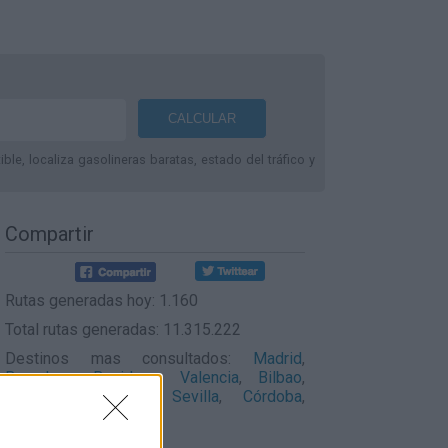
le, localiza gasolineras baratas, estado del tráfico y
Compartir
Rutas generadas hoy: 1.160
Total rutas generadas: 11.315.222
Destinos mas consultados:
Madrid
,
Barcelona
,
Benidorm
,
Valencia
,
Bilbao
,
Málaga
,
Santander
,
Sevilla
,
Córdoba
,
Pamplona
,