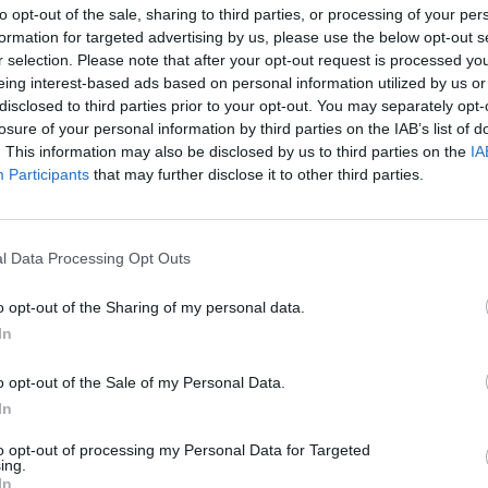
to opt-out of the sale, sharing to third parties, or processing of your per
pueblos que vas a pasar y además imágenes de la
formation for targeted advertising by us, please use the below opt-out s
ruta.
r selection. Please note that after your opt-out request is processed y
eing interest-based ads based on personal information utilized by us or
Ya tienes disponible
el tiempo en tu viaje
y muy
disclosed to third parties prior to your opt-out. You may separately opt-
pronto podrás ver las gasolineras más baratas de tu
losure of your personal information by third parties on the IAB’s list of
ruta por carretera.
. This information may also be disclosed by us to third parties on the
IA
Participants
that may further disclose it to other third parties.
 de ayuda.
¡Buen viaje!
l Data Processing Opt Outs
n de Google Maps, podemos generar rutas en todos los países
parte de Latino América y Norte América.
o opt-out of the Sharing of my personal data.
In
res
a
de
MONTE VIEJO
a
LOS ACANTILADOS
o opt-out of the Sale of my Personal Data.
Buenos Aires
In
 PLATA
de
LA PLATA ESTAFETA No.18
a
CAILOMUTA
to opt-out of processing my Personal Data for Targeted
ing.
Buenos Aires
In