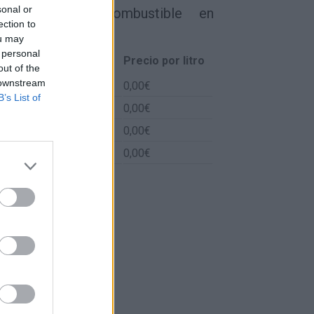
sonal or
Precios del combustible en
ection to
España hoy
ou may
 personal
Tipo de combustible
Precio por litro
out of the
 downstream
Gasolina 95
0,00€
B’s List of
Gasolina 98
0,00€
Gasoil
0,00€
Bio diesel
0,00€