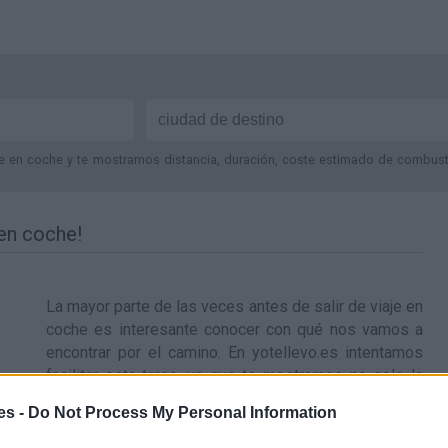
je en coche y te mostramos distancia, duración, coste estimado de combustib
 en coche!
La mayor parte de las veces antes de salir de
viaje en
coche
es interesante conocer con qué nos vamos a
encontrar por el camino. En yotellevo.es intentamos
facilitar esta tarea, ya que te mostramos no solo la
ruta a seguir, sino que además te mostramos los
es -
Do Not Process My Personal Information
radares que te encontrarás por el camino, el gasto en
combustible aproximado según tu vehículo, los