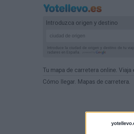
Introduzca origen y destino
Introduce la ciudad de origen y destino de tu via
radares
en España
.
Tu mapa de carretera online. Viaja
Cómo llegar. Mapas de carretera.
yotellevo.