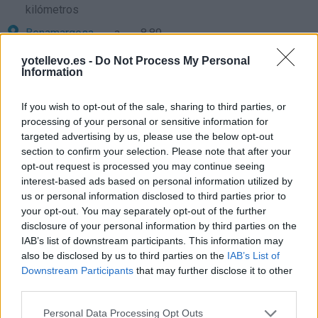
kilómetros
Benamargosa
a 8,89
kilómetros
yotellevo.es -
Do Not Process My Personal
Information
Málaga
a 15,67 kilómetros
Granada
a 74,14 kilómetros
If you wish to opt-out of the sale, sharing to third parties, or
Jaén
a 118,05 kilómetros
processing of your personal or sensitive information for
targeted advertising by us, please use the below opt-out
Córdoba
a 132,87
section to confirm your selection. Please note that after your
kilómetros
opt-out request is processed you may continue seeing
interest-based ads based on personal information utilized by
Ceuta
a 136,53 kilómetros
us or personal information disclosed to third parties prior to
Almería
a 159,40
your opt-out. You may separately opt-out of the further
kilómetros
disclosure of your personal information by third parties on the
IAB’s list of downstream participants. This information may
Sevilla
a 168,71 kilómetros
also be disclosed by us to third parties on the
IAB’s List of
Cádiz
a 182,98 kilómetros
Downstream Participants
that may further disclose it to other
third parties.
Melilla
a 202,59 kilómetros
Personal Data Processing Opt Outs
Huelva
a 245,14 kilómetros