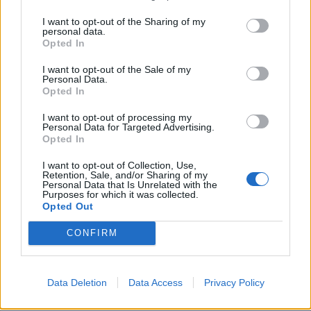
Ciudad Real
a 247,97
I want to opt-out of the Sharing of my
personal data.
kilómetros
Opted In
Murcia
a 307,35 kilómetros
I want to opt-out of the Sale of my
Personal Data.
Albacete
a 324,80
Opted In
kilómetros
I want to opt-out of processing my
Badajoz
a 334,22
Personal Data for Targeted Advertising.
kilómetros
Opted In
Toledo
a 345,55 kilómetros
I want to opt-out of Collection, Use,
Retention, Sale, and/or Sharing of my
Cáceres
a 353,07
Personal Data that Is Unrelated with the
Purposes for which it was collected.
kilómetros
Opted Out
Alicante
a 375,94
CONFIRM
kilómetros
Madrid
a 408,19
kilómetros
Data Deletion
Data Access
Privacy Policy
Cuenca
a 410,90