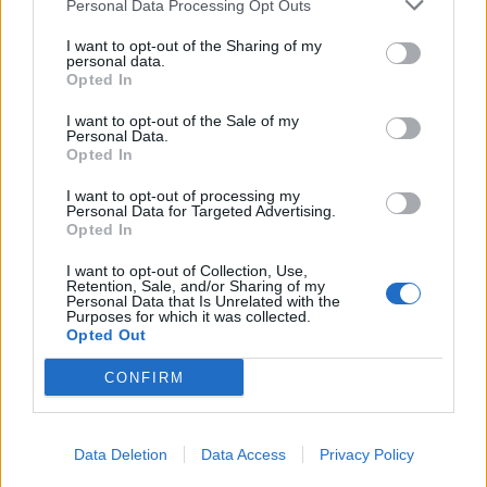
Personal Data Processing Opt Outs
Ciudad Real
a 248,58
kilómetros
I want to opt-out of the Sharing of my
personal data.
Opted In
Huelva
a 248,86 kilómetros
Murcia
a 304,62 kilómetros
I want to opt-out of the Sale of my
Personal Data.
Albacete
a 323,30
Opted In
kilómetros
I want to opt-out of processing my
Personal Data for Targeted Advertising.
Badajoz
a 337,46
Opted In
kilómetros
I want to opt-out of Collection, Use,
Toledo
a 346,37 kilómetros
Retention, Sale, and/or Sharing of my
Personal Data that Is Unrelated with the
Cáceres
a 355,78
Purposes for which it was collected.
Opted Out
kilómetros
Alicante
a 373,29
CONFIRM
kilómetros
Madrid
a 408,79
Data Deletion
Data Access
Privacy Policy
kilómetros