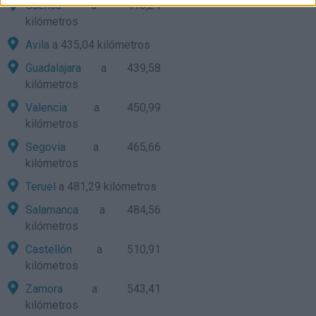
Cuenca
a 410,24
kilómetros
Avila
a 435,04 kilómetros
Guadalajara
a 439,58
kilómetros
Valencia
a 450,99
kilómetros
Segovia
a 465,66
kilómetros
Teruel
a 481,29 kilómetros
Salamanca
a 484,56
kilómetros
Castellón
a 510,91
kilómetros
Zamora
a 543,41
kilómetros