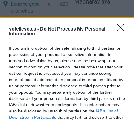
Macharaviaya
Benamargosa
a 8,20
kilómetros
Comares
a 10,00
kilómetros
yotellevo.es -
Do Not Process My Personal
Information
Málaga
a 18,78 kilómetros
Granada
a 72,10 kilómetros
If you wish to opt-out of the sale, sharing to third parties, or
processing of your personal or sensitive information for
Jaén
a 117,80 kilómetros
targeted advertising by us, please use the below opt-out
Córdoba
a 135,02
section to confirm your selection. Please note that after your
opt-out request is processed you may continue seeing
kilómetros
interest-based ads based on personal information utilized by
Ceuta
a 138,37 kilómetros
us or personal information disclosed to third parties prior to
your opt-out. You may separately opt-out of the further
Almería
a 155,88
disclosure of your personal information by third parties on the
kilómetros
IAB’s list of downstream participants. This information may
Sevilla
a 172,39 kilómetros
also be disclosed by us to third parties on the
IAB’s List of
Downstream Participants
that may further disclose it to other
Cádiz
a 186,41 kilómetros
third parties.
Melilla
a 199,68 kilómetros