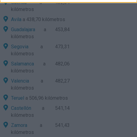
Cuenca
a 432,34
kilómetros
Avila
a 438,70 kilómetros
Guadalajara
a 453,84
kilómetros
Segovia
a 473,31
kilómetros
Salamanca
a 482,06
kilómetros
Valencia
a 482,27
kilómetros
Teruel
a 506,96 kilómetros
Castellón
a 541,14
kilómetros
Zamora
a 541,43
kilómetros