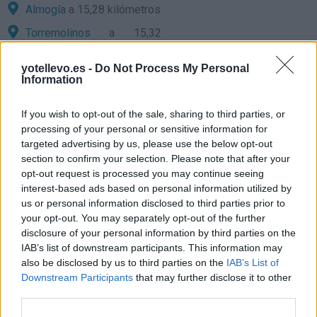
Almogía
a 15,28 kilómetros
Torremolinos
a 15,32
kilómetros
yotellevo.es -
Do Not Process My Personal
Málaga
a 18,80 kilómetros
Information
Granada
a 105,24
kilómetros
If you wish to opt-out of the sale, sharing to third parties, or
processing of your personal or sensitive information for
Ceuta
a 110,18 kilómetros
targeted advertising by us, please use the below opt-out
Córdoba
a 132,66
section to confirm your selection. Please note that after your
opt-out request is processed you may continue seeing
kilómetros
interest-based ads based on personal information utilized by
Jaén
a 138,89 kilómetros
us or personal information disclosed to third parties prior to
your opt-out. You may separately opt-out of the further
Sevilla
a 142,38 kilómetros
disclosure of your personal information by third parties on the
Cádiz
a 149,03 kilómetros
IAB’s list of downstream participants. This information may
also be disclosed by us to third parties on the
IAB’s List of
Almería
a 193,15
Downstream Participants
that may further disclose it to other
kilómetros
third parties.
Huelva
a 214,70 kilómetros