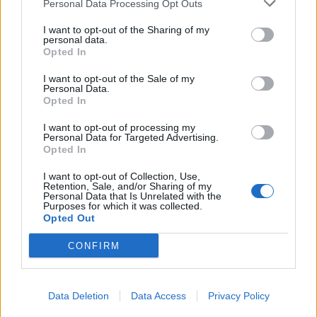
Personal Data Processing Opt Outs
Melilla
a 219,15 kilómetros
I want to opt-out of the Sharing of my
Ciudad Real
a 260,36
personal data.
Opted In
kilómetros
Badajoz
a 316,72
I want to opt-out of the Sale of my
Personal Data.
kilómetros
Opted In
Murcia
a 340,21 kilómetros
I want to opt-out of processing my
Personal Data for Targeted Advertising.
Cáceres
a 343,05
Opted In
kilómetros
I want to opt-out of Collection, Use,
Albacete
a 351,81
Retention, Sale, and/or Sharing of my
kilómetros
Personal Data that Is Unrelated with the
Purposes for which it was collected.
Opted Out
Toledo
a 355,51 kilómetros
Alicante
a 408,48
CONFIRM
kilómetros
Madrid
a 419,81
Data Deletion
Data Access
Privacy Policy
kilómetros