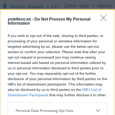
¿
Cómo llegar a Valencia
Tavernes Blanques
a 4,27
desde localidades con gran
kilómetros
población o capitales de
yotellevo.es -
Do Not Process My Personal
Xirivella
a 4,39 kilómetros
Information
provincia?
Alboraya
a 4,47 kilómetros
If you wish to opt-out of the sale, sharing to third parties, or
Almàssera
a 5,11
Comparte
cómo
processing of your personal or sensitive information for
kilómetros
llegar a Valencia
targeted advertising by us, please use the below opt-out
section to confirm your selection. Please note that after your
Benetússer
a 5,27
opt-out request is processed you may continue seeing
kilómetros
Precios de la
interest-based ads based on personal information utilized by
Sedaví
a 5,39 kilómetros
us or personal information disclosed to third parties prior to
gasolina en Valencia
your opt-out. You may separately opt-out of the further
Bonrepós i Mirambell
a
disclosure of your personal information by third parties on the
5,51 kilómetros
IAB’s list of downstream participants. This information may
Burjassot
a 5,55 kilómetros
also be disclosed by us to third parties on the
IAB’s List of
Downstream Participants
that may further disclose it to other
Llocnou de la Corona
a
third parties.
5,60 kilómetros
Personal Data Processing Opt Outs
Castellón
a 64,27