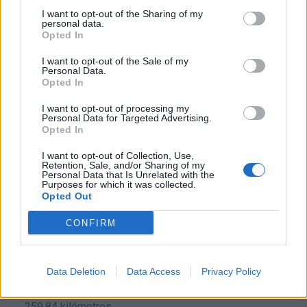
kilómetros
I want to opt-out of the Sharing of my
personal data.
Teruel
a 115,41 kilómetros
Opted In
Alicante
a 125,41
I want to opt-out of the Sale of my
kilómetros
Personal Data.
Opted In
Albacete
a 138,12
kilómetros
I want to opt-out of processing my
Personal Data for Targeted Advertising.
Cuenca
Opted In
a 164,39
kilómetros
I want to opt-out of Collection, Use,
Retention, Sale, and/or Sharing of my
Murcia
a 177,75 kilómetros
Personal Data that Is Unrelated with the
Purposes for which it was collected.
Tarragona
a 229,20
Opted Out
kilómetros
CONFIRM
Zaragoza
a 246,71
kilómetros
Lleida
a 252,99 kilómetros
Data Deletion
Data Access
Privacy Policy
Palma de Mallorca
a
259,84 kilómetros