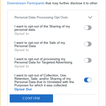
Downstream Participants
that may further disclose it to other
Picanya
a 3,54 kilómetros
Precios de la
third parties.
gasolina en
Beniparrell
a 4,87
Benetússer
kilómetros
Personal Data Processing Opt Outs
Xirivella
a 5,31 kilómetros
I want to opt-out of the Sharing of my
personal data.
Mislata
a 5,97 kilómetros
Opted In
Valencia
a 5,27 kilómetros
I want to opt-out of the Sale of my
Personal Data.
Castellón
a 69,49
Opted In
kilómetros
I want to opt-out of processing my
Teruel
a 118,77 kilómetros
Personal Data for Targeted Advertising.
Opted In
Alicante
a 120,33
kilómetros
I want to opt-out of Collection, Use,
Retention, Sale, and/or Sharing of my
Personal Data that Is Unrelated with the
Albacete
a 134,74
Purposes for which it was collected.
kilómetros
Opted Out
Cuenca
a 164,99
CONFIRM
kilómetros