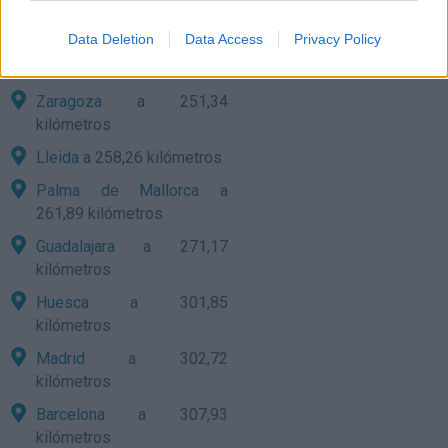
Murcia
a 172,49 kilómetros
Data Deletion
Data Access
Privacy Policy
Tarragona
a 234,23
kilómetros
Zaragoza
a 251,34
kilómetros
Lleida
a 258,26 kilómetros
Palma de Mallorca
a
261,89 kilómetros
Guadalajara
a 271,17
kilómetros
Huesca
a 301,85
kilómetros
Madrid
a 302,72
kilómetros
Barcelona
a 307,93
kilómetros