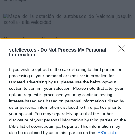
Cómo llegar a Benetússer por carretera:
¿Como puedo llegar en coche a Benetússer desde
yotellevo.es -
Do Not Process My Personal
Information
localidades cercanas?
Llocnou de la Corona
a
If you wish to opt-out of the sale, sharing to third parties, or
1,40 kilómetros
¿
Cómo llegar a Benetússer
processing of your personal or sensitive information for
desde localidades con
targeted advertising by us, please use the below opt-out
Massanassa
a 1,64
section to confirm your selection. Please note that after your
gran población o capitales de
kilómetros
opt-out request is processed you may continue seeing
provincia?
Sedaví
a 1,78 kilómetros
interest-based ads based on personal information utilized by
us or personal information disclosed to third parties prior to
Paiporta
a 1,97 kilómetros
your opt-out. You may separately opt-out of the further
Comparte
cómo
Catarroja
a 2,59 kilómetros
disclosure of your personal information by third parties on the
llegar a Benetússer
IAB’s list of downstream participants. This information may
Albal
a 3,49 kilómetros
also be disclosed by us to third parties on the
IAB’s List of