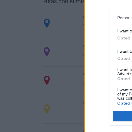
Rutas con el mismo destino
de Caminomorisco a
Persona
742 km
7h 24 min
I want t
Opted 
de Villodrigo a Vale
I want t
578 km
6h 13 min
Opted 
I want 
de Arenillas de Riop
Advertis
Opted 
570 km
6h 19 min
I want t
of my P
was col
de Kreisfreie Stadt 
Opted 
1.841 km
16h 54 min
de Grado, El a Valen