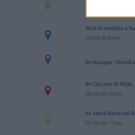
411 km
4h 22 min
de la Granadella a V
296 km
3h 8 min
de Мездра / Mezdra 
de Calzada de Béjar,
585 km
6h 25 min
de Santa María del B
591 km
6h 17 min