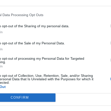
 Valencia
l Data Processing Opt Outs
Mismo destino
o opt-out of the Sharing of my personal data.
In
ncia
o opt-out of the Sale of my Personal Data.
Mismo destino
In
to opt-out of processing my Personal Data for Targeted
isuerga a Valencia
ing.
In
Mismo destino
o opt-out of Collection, Use, Retention, Sale, and/or Sharing
ersonal Data that Is Unrelated with the Purposes for which it
lected.
Essen a Valencia
Out
Mismo destino
CONFIRM
cia