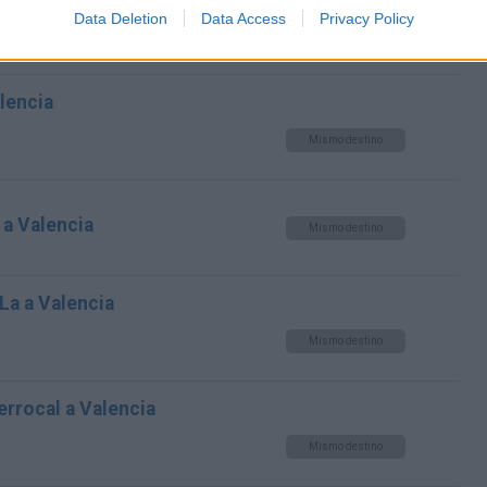
Data Deletion
Data Access
Privacy Policy
Mismo destino
alencia
Mismo destino
a Valencia
Mismo destino
 La a Valencia
Mismo destino
errocal a Valencia
Mismo destino