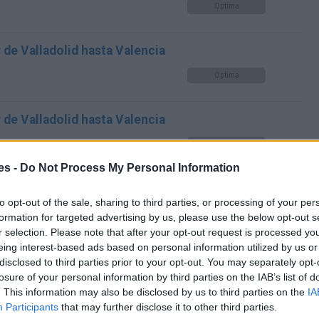
Optima
 de Valladolid hasta Valencia
Optima
 de Valladolid hasta Valencia
Optima
es -
Do Not Process My Personal Information
 de Valladolid hasta Valencia
to opt-out of the sale, sharing to third parties, or processing of your per
Optima
formation for targeted advertising by us, please use the below opt-out s
r selection. Please note that after your opt-out request is processed y
eing interest-based ads based on personal information utilized by us or
 de Valladolid hasta Valencia
disclosed to third parties prior to your opt-out. You may separately opt-
losure of your personal information by third parties on the IAB’s list of
Optima
. This information may also be disclosed by us to third parties on the
IA
Participants
that may further disclose it to other third parties.