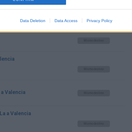
Essen a Valencia
Mismo destino
Data Deletion
Data Access
Privacy Policy
cia
Mismo destino
alencia
Mismo destino
a Valencia
Mismo destino
 La a Valencia
Mismo destino