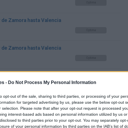
Optima
r de Zamora hasta Valencia
Optima
r de Zamora hasta Valencia
Optima
r de Zamora hasta Valencia
es -
Do Not Process My Personal Information
Optima
to opt-out of the sale, sharing to third parties, or processing of your per
formation for targeted advertising by us, please use the below opt-out s
r de Zamora hasta Valencia
r selection. Please note that after your opt-out request is processed y
Optima
eing interest-based ads based on personal information utilized by us or
disclosed to third parties prior to your opt-out. You may separately opt-
losure of your personal information by third parties on the IAB’s list of