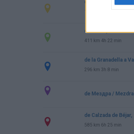
de Kreisfreie Stadt 
1.841 km
16h 54 min
de Grado, El a Valen
411 km
4h 22 min
de la Granadella a V
296 km
3h 8 min
de Мездра / Mezdra 
de Calzada de Béjar,
585 km
6h 25 min