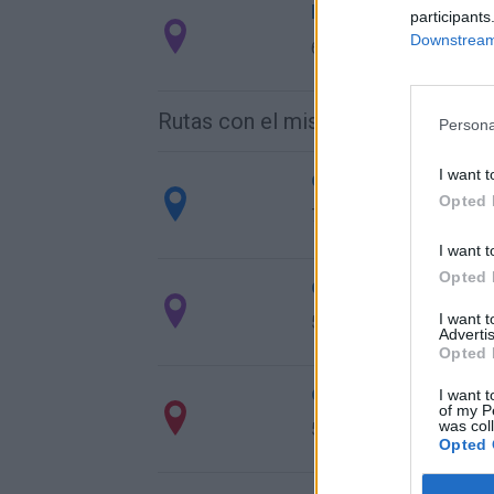
Ruta 7 > Cómo llega
participants
Downstream 
611 km
5h 44 min
Rutas con el mismo destino
Persona
I want t
de Caminomorisco a
Opted 
742 km
7h 24 min
I want t
Opted 
de Villodrigo a Vale
I want 
578 km
6h 13 min
Advertis
Opted 
de Arenillas de Riop
I want t
of my P
was col
570 km
6h 19 min
Opted 