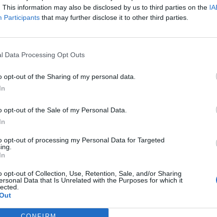
r de Zamora hasta Valencia
. This information may also be disclosed by us to third parties on the
IA
Participants
that may further disclose it to other third parties.
Optima
l Data Processing Opt Outs
o opt-out of the Sharing of my personal data.
 Valencia
In
Mismo destino
o opt-out of the Sale of my Personal Data.
In
ncia
to opt-out of processing my Personal Data for Targeted
Mismo destino
ing.
In
isuerga a Valencia
o opt-out of Collection, Use, Retention, Sale, and/or Sharing
ersonal Data that Is Unrelated with the Purposes for which it
lected.
Mismo destino
Out
CONFIRM