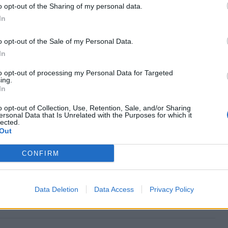
Mismo destino
o opt-out of the Sharing of my personal data.
In
isuerga a Valencia
o opt-out of the Sale of my Personal Data.
Mismo destino
In
to opt-out of processing my Personal Data for Targeted
ing.
Essen a Valencia
In
Mismo destino
o opt-out of Collection, Use, Retention, Sale, and/or Sharing
ersonal Data that Is Unrelated with the Purposes for which it
lected.
Out
cia
Mismo destino
CONFIRM
alencia
Data Deletion
Data Access
Privacy Policy
Mismo destino