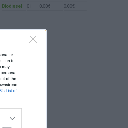
Biodiesel
0l.
0,00€
0,00€
sonal or
ection to
ou may
 personal
out of the
 downstream
B’s List of