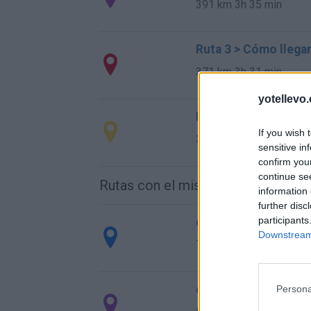
391 km
3h 35 min
Ruta 3 > Cómo llega
371 km
3h 31 min
yotellevo.
Ruta 4 > Cómo llega
If you wish 
371 km
3h 31 min
sensitive in
confirm you
continue se
Rutas con el mismo destino
information 
further disc
participants
de Caminomorisco a
Downstream 
742 km
7h 24 min
de Villodrigo a Vale
Persona