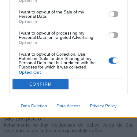
Opted In
Resumen de datos de la ruta entre São
I want to opt-out of the Sale of my
Leopoldo y Fortaleza
Personal Data.
Opted In
Tipo de
Precio
Gasto
Gasto
Gasto
I want to opt-out of processing my
combustible
por litro
5l/100km
7l/100km
10l/100km
Personal Data for Targeted Advertising.
Opted In
Gasolina 95
0,00€
211
l.
-
295
l.
-
422
l.
-
0,00€
0,00€
0,00€
I want to opt-out of Collection, Use,
Retention, Sale, and/or Sharing of my
Gasolina 98
0,00€
211
l.
-
295
l.
-
422
l.
-
Personal Data that Is Unrelated with the
0,00€
0,00€
0,00€
Purposes for which it was collected.
Opted Out
Gasoil
0,00€
211
l.
-
295
l.
-
422
l.
-
0,00€
0,00€
0,00€
CONFIRM
Bio diesel
0,00€
211
l.
-
295
l.
-
422
l.
-
0,00€
0,00€
0,00€
Data Deletion
Data Access
Privacy Policy
Estado del tráfico e incidencias de la DGT en
São Leopoldo
Actualmente no hay incidencias de tráfico cerca de
São
Leopoldo
según la dirección general de tráfico