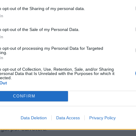
o opt-out of the Sharing of my personal data.
In
o opt-out of the Sale of my Personal Data.
y
In
to opt-out of processing my Personal Data for Targeted
ing.
In
 de móvil con
o opt-out of Collection, Use, Retention, Sale, and/or Sharing
ordas y con
ersonal Data that Is Unrelated with the Purposes for which it
lected.
Out
mapa
CONFIRM
Data Deletion
Data Access
Privacy Policy
gat por carretera: