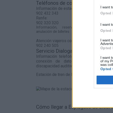
Teléfonos de contacto
I want t
Información de estaciones
902 432 343
Opted 
Renfe:
902 320 320
I want t
Información, reserva, venta, cambio 
Opted 
anulación de billetes
I want 
Atención viajeros con discapacidad
Advertis
902 240 505
Opted 
Servicio Dialoga:
Información telefónica de Adif a través
I want t
conexión de datos para personas s
of my P
was col
discapacidad auditiva.
Opted 
Estación de tren de Barcelona sants en el 
Cómo llegar a Esplugues de Llobre