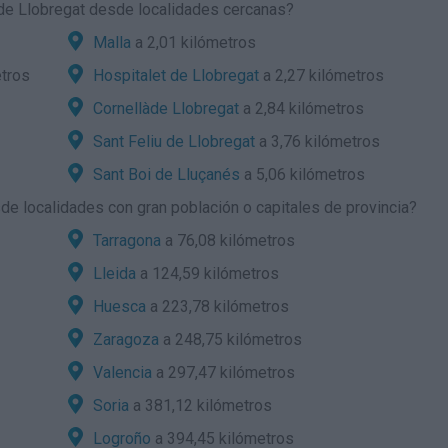
de Llobregat desde localidades cercanas?
Malla
a 2,01 kilómetros
etros
Hospitalet de Llobregat
a 2,27 kilómetros
Cornellàde Llobregat
a 2,84 kilómetros
Sant Feliu de Llobregat
a 3,76 kilómetros
Sant Boi de Lluçanés
a 5,06 kilómetros
e localidades con gran población o capitales de provincia?
Tarragona
a 76,08 kilómetros
Lleida
a 124,59 kilómetros
Huesca
a 223,78 kilómetros
Zaragoza
a 248,75 kilómetros
Valencia
a 297,47 kilómetros
Soria
a 381,12 kilómetros
Logroño
a 394,45 kilómetros