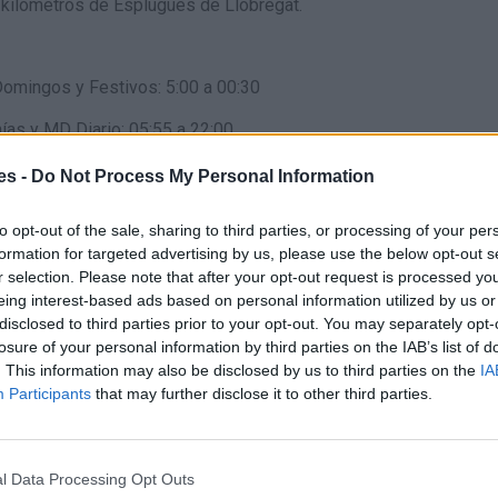
9 kilómetros de Esplugues de Llobregat.
Domingos y Festivos: 5:00 a 00:30
nías y MD Diario: 05:55 a 22:00
20:00
es -
Do Not Process My Personal Information
to opt-out of the sale, sharing to third parties, or processing of your per
Festivos: 06:10 a 22:30
formation for targeted advertising by us, please use the below opt-out s
r selection. Please note that after your opt-out request is processed y
eing interest-based ads based on personal information utilized by us or
disclosed to third parties prior to your opt-out. You may separately opt-
losure of your personal information by third parties on the IAB’s list of
. This information may also be disclosed by us to third parties on the
IA
Participants
that may further disclose it to other third parties.
e puede: Compra directa de billetes AVE-Larga Distancia y
etes adquiridos en Internet o Venta Telefónica - Realizar
AVE - Formalización Abonos Tarjeta Plus
l Data Processing Opt Outs