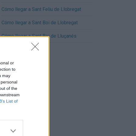
Cómo llegar a Sant Feliu de Llobregat
Cómo llegar a Sant Boi de Llobregat
Cómo llegar a Sant Boi de Lluçanés
sonal or
ection to
ou may
 personal
out of the
 downstream
B’s List of