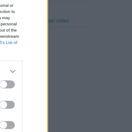
sonal or
Cómo llegar a Pallejà
ection to
ou may
Cómo llegar a Barberà del Vallés
 personal
out of the
 downstream
B’s List of