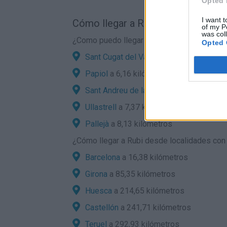
Opted 
I want t
Cómo llegar a Rubi por carretera:
of my P
was col
¿Como puedo llegar en coche a Rubi desde
Opted 
Sant Cugat del Vallès
a 4,05 kilómetros
Papiol
a 6,16 kilómetros
Sant Andreu de la Barca
a 6,83 kilómetr
Ullastrell
a 7,37 kilómetros
Pallejà
a 8,13 kilómetros
¿
Cómo llegar a Rubi
desde localidades con g
Barcelona
a 16,38 kilómetros
Girona
a 85,35 kilómetros
Huesca
a 214,65 kilómetros
Castellón
a 241,71 kilómetros
Teruel
a 292,93 kilómetros