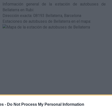
Información general de la estación de autobuses de
Bellaterra en Rubi
:
Dirección exacta: 08193 Bellaterra, Barcelona
Estaciones de autobuses de Bellaterra en el mapa
:
es -
Do Not Process My Personal Information
la estación de tren de de media y larga distancia de Terrassa