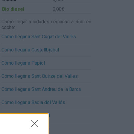
Bio diesel
0,00€
Cómo llegar a cidades cercanas a Rubi en
coche:
Cómo llegar a Sant Cugat del Vallès
Cómo llegar a Castellbisbal
Cómo llegar a Papiol
Cómo llegar a Sant Quirze del Valles
Cómo llegar a Sant Andreu de la Barca
Cómo llegar a Badia del Vallés
Cómo llegar a Ullastrell
Cómo llegar a Terrassa