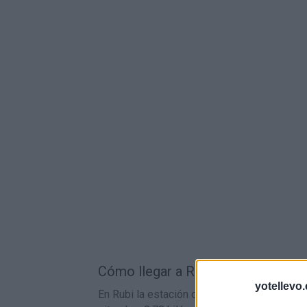
Cómo llegar a Rubi en tren:
yotellevo.
En Rubi la estación de tren más cercana es 