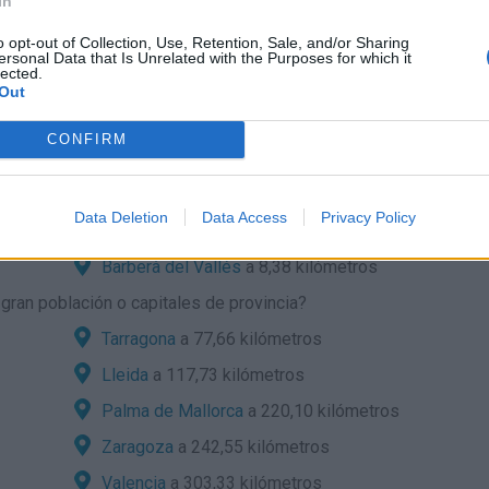
In
o opt-out of Collection, Use, Retention, Sale, and/or Sharing
ersonal Data that Is Unrelated with the Purposes for which it
lected.
 localidades cercanas?
Out
Castellbisbal
a 4,48 kilómetros
CONFIRM
Sant Quirze del Valles
a 6,30 kilómetros
os
Badia del Vallés
a 7,20 kilómetros
Data Deletion
Data Access
Privacy Policy
Terrassa
a 7,83 kilómetros
Barberà del Vallés
a 8,38 kilómetros
ran población o capitales de provincia?
Tarragona
a 77,66 kilómetros
Lleida
a 117,73 kilómetros
Palma de Mallorca
a 220,10 kilómetros
Zaragoza
a 242,55 kilómetros
Valencia
a 303,33 kilómetros