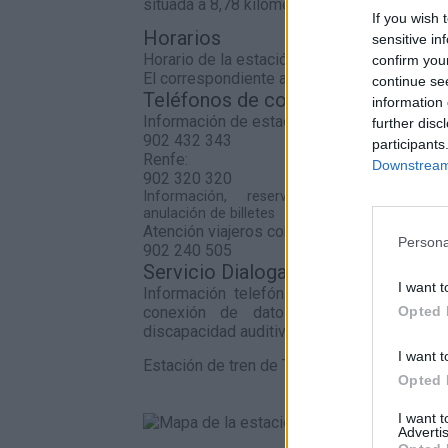
situada a 8,78 kilómetros de Rubi.
If you wish 
Horarios
sensitive in
Horario de la estación
confirm you
El correspondiente al servicio de Cercanías
continue se
Teléfonos de contacto
information 
Información de estaciones
further disc
902 432 343
participants
Renfe:
Downstream 
902 320 320
Información, reserva, venta, cambio 
anulación de billetes
Atención viajeros con discapacidad
Persona
902 240 505
Servicio Dialoga:
I want t
Información telefónica de Adif a través
Opted 
conexión de datos para personas s
discapacidad auditiva.
I want t
Estación de tren de Terrassa en el mapa
Opted 
I want 
Advertis