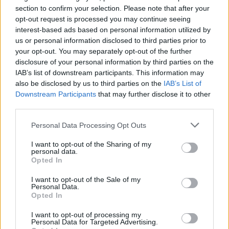
kilómetros
section to confirm your selection. Please note that after your
opt-out request is processed you may continue seeing
Barcelona
a 26,88
interest-based ads based on personal information utilized by
kilómetros
us or personal information disclosed to third parties prior to
Tarragona
a 70,45
your opt-out. You may separately opt-out of the further
kilómetros
disclosure of your personal information by third parties on the
IAB’s list of downstream participants. This information may
Girona
a 92,33 kilómetros
also be disclosed by us to third parties on the
IAB’s List of
Downstream Participants
that may further disclose it to other
Lleida
a 106,46 kilómetros
third parties.
Huesca
a 203,30
kilómetros
Personal Data Processing Opt Outs
Palma de Mallorca
a
I want to opt-out of the Sharing of my
personal data.
225,90 kilómetros
Opted In
Zaragoza
a 231,34
I want to opt-out of the Sale of my
kilómetros
Personal Data.
Opted In
Castellón
a 235,97
kilómetros
I want to opt-out of processing my
Personal Data for Targeted Advertising.
Teruel
a 284,31 kilómetros