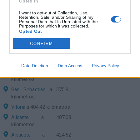
Opted In
Valencia
a 298,23
I want to opt-out of Collection, Use,
kilómetros
Retention, Sale, and/or Sharing of my
Personal Data that Is Unrelated with the
Purposes for which it was collected.
Pamplona
a 324,23
Opted Out
kilómetros
CONFIRM
Soria
a 363,61 kilómetros
Logroño
a 374,51
kilómetros
Data Deletion
Data Access
Privacy Policy
Cuenca
a 375,67
kilómetros
San Sebastián
a 375,91
kilómetros
Vitoria
a 404,42 kilómetros
Alicante
a 407,08
kilómetros
Albacete
a 424,62