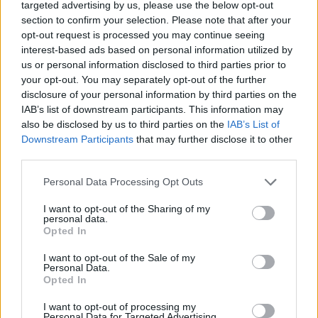
targeted advertising by us, please use the below opt-out
Rellinars
a 10,72
section to confirm your selection. Please note that after your
kilómetros
opt-out request is processed you may continue seeing
Barcelona
a 26,10
interest-based ads based on personal information utilized by
kilómetros
us or personal information disclosed to third parties prior to
your opt-out. You may separately opt-out of the further
Girona
a 78,71 kilómetros
disclosure of your personal information by third parties on the
Tarragona
a 84,12
IAB’s list of downstream participants. This information may
also be disclosed by us to third parties on the
IAB’s List of
kilómetros
Downstream Participants
that may further disclose it to other
Lleida
a 116,51 kilómetros
third parties.
Huesca
a 210,54
Personal Data Processing Opt Outs
kilómetros
I want to opt-out of the Sharing of my
Palma de Mallorca
a
personal data.
231,47 kilómetros
Opted In
Zaragoza
a 241,41
I want to opt-out of the Sale of my
Personal Data.
kilómetros
Opted In
Castellón
a 249,56
I want to opt-out of processing my
kilómetros
Personal Data for Targeted Advertising.