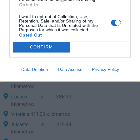
Opted In
Teruel
a 297,67 kilómetros
Valencia
a 311,70
I want to opt-out of Collection, Use,
Retention, Sale, and/or Sharing of my
kilómetros
Personal Data that Is Unrelated with the
Purposes for which it was collected.
Pamplona
a 329,82
Opted Out
kilómetros
CONFIRM
Soria
a 373,45 kilómetros
San Sebastián
a 380,27
kilómetros
Data Deletion
Data Access
Privacy Policy
Logroño
a 382,18
kilómetros
Cuenca
a 388,90
kilómetros
Vitoria
a 411,03 kilómetros
Alicante
a 419,94
kilómetros