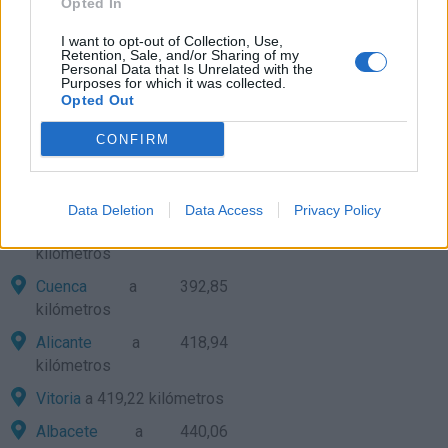
Opted In
Valencia
a 312,24
I want to opt-out of Collection, Use,
kilómetros
Retention, Sale, and/or Sharing of my
Personal Data that Is Unrelated with the
Purposes for which it was collected.
Pamplona
a 338,18
Opted Out
kilómetros
CONFIRM
Soria
a 380,56 kilómetros
San Sebastián
a 388,77
kilómetros
Data Deletion
Data Access
Privacy Policy
Logroño
a 390,11
kilómetros
Cuenca
a 392,85
kilómetros
Alicante
a 418,94
kilómetros
Vitoria
a 419,22 kilómetros
Albacete
a 440,06