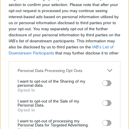
Llagosta
a 8,13 kilómetros
section to confirm your selection. Please note that after your
opt-out request is processed you may continue seeing
Barcelona
a 18,61
interest-based ads based on personal information utilized by
kilómetros
us or personal information disclosed to third parties prior to
Girona
a 76,48 kilómetros
your opt-out. You may separately opt-out of the further
disclosure of your personal information by third parties on the
Tarragona
a 86,38
IAB’s list of downstream participants. This information may
kilómetros
also be disclosed by us to third parties on the
IAB’s List of
Downstream Participants
that may further disclose it to other
Lleida
a 123,45 kilómetros
third parties.
Huesca
a 218,55
kilómetros
Personal Data Processing Opt Outs
Palma de Mallorca
a
I want to opt-out of the Sharing of my
personal data.
224,78 kilómetros
Opted In
Zaragoza
a 248,38
I want to opt-out of the Sale of my
kilómetros
Personal Data.
Opted In
Castellón
a 250,62
kilómetros
I want to opt-out of processing my
Personal Data for Targeted Advertising.
Teruel
a 301,32 kilómetros