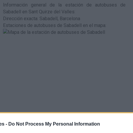
Información general de la estación de autobuses de
Sabadell en Sant Quirze del Valles
:
Dirección exacta: Sabadell, Barcelona
Estaciones de autobuses de Sabadell en el mapa
:
s en tren:
es -
Do Not Process My Personal Information
tren más cercana es la estación de tren de de media y larga