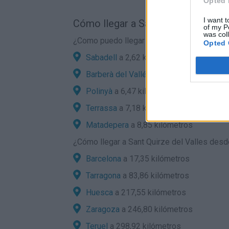
Opted 
I want t
Cómo llegar a Sant Quirze del Vall
of my P
was col
¿Como puedo llegar en coche a Sant Quirze
Opted 
Sabadell
a 2,62 kilómetros
Barberà del Vallés
a 3,80 kilómetros
Polinyà
a 6,47 kilómetros
Terrassa
a 7,18 kilómetros
Matadepera
a 8,85 kilómetros
¿
Cómo llegar a Sant Quirze del Valles
desde
Barcelona
a 17,35 kilómetros
Tarragona
a 83,86 kilómetros
Huesca
a 217,55 kilómetros
Zaragoza
a 246,80 kilómetros
Teruel
a 298,92 kilómetros