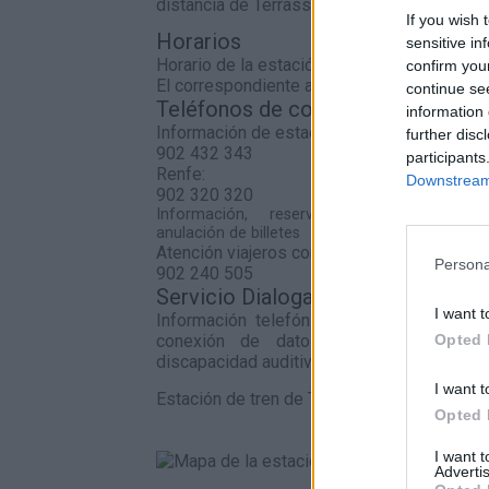
distancia de Terrassa situada a 7,44 kilóme
If you wish 
Horarios
sensitive in
Horario de la estación
confirm you
El correspondiente al servicio de Cercanías
continue se
Teléfonos de contacto
information 
Información de estaciones
further disc
902 432 343
participants
Renfe:
Downstream 
902 320 320
Información, reserva, venta, cambio 
anulación de billetes
Atención viajeros con discapacidad
Persona
902 240 505
Servicio Dialoga:
I want t
Información telefónica de Adif a través
Opted 
conexión de datos para personas s
discapacidad auditiva.
I want t
Estación de tren de Terrassa en el mapa
Opted 
I want 
Advertis