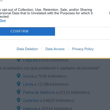
In
o opt-out of Collection, Use, Retention, Sale, and/or Sharing
es por carretera:
ersonal Data that Is Unrelated with the Purposes for which it
lected.
 del Valles desde localidades cercanas?
Out
Badia del Vallés
a 3,56 kilómetros
CONFIRM
Rubi
a 6,30 kilómetros
Ripollet
a 6,89 kilómetros
Data Deletion
Data Access
Privacy Policy
Santa Perpetua de Mogoda
a 7,71 kilómetros
Llagosta
a 9,06 kilómetros
 localidades con gran población o capitales de provincia?
Girona
a 79,06 kilómetros
Lleida
a 121,88 kilómetros
Palma de Mallorca
a 223,22 kilómetros
Castellón
a 248,02 kilómetros
Valencia
a 309,62 kilómetros