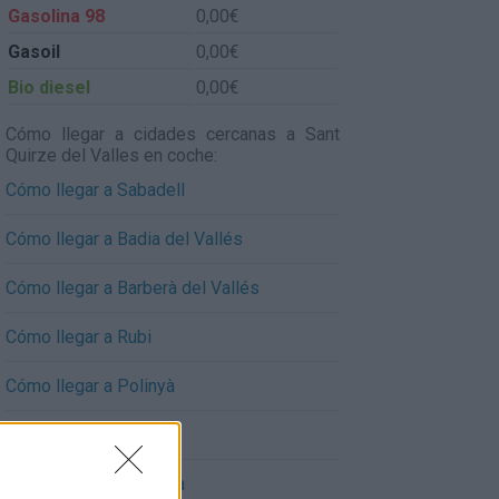
Gasolina 98
0,00€
Gasoil
0,00€
Bio diesel
0,00€
Cómo llegar a cidades cercanas a Sant
Quirze del Valles en coche:
Cómo llegar a Sabadell
Cómo llegar a Badia del Vallés
Cómo llegar a Barberà del Vallés
Cómo llegar a Rubi
Cómo llegar a Polinyà
Cómo llegar a Ripollet
Cómo llegar a Terrassa