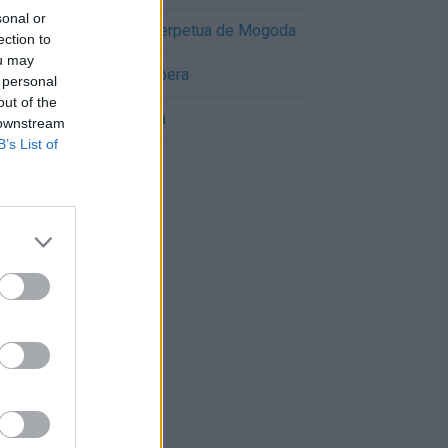
sonal or
Cómo llegar a Santa Perpetua de Mogoda
ection to
ou may
Cómo llegar a Matadepera
 personal
out of the
Cómo llegar a Llagosta
 downstream
B’s List of