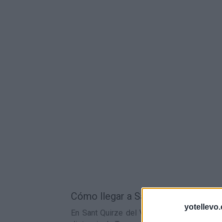
Cómo llegar a Sant Quirze del Valle
yotellevo.
En Sant Quirze del Valles la estación de 