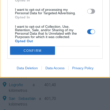
Opted In
kilómetros
I want to opt-out of processing my
Personal Data for Targeted Advertising.
Zaragoza
a 257,74
Opted In
kilómetros
I want to opt-out of Collection, Use,
Teruel
a 304,63 kilómetros
Retention, Sale, and/or Sharing of my
Personal Data that Is Unrelated with the
Valencia
a 310,40
Purposes for which it was collected.
kilómetros
Opted Out
Pamplona
a 350,61
CONFIRM
kilómetros
Soria
a 390,08 kilómetros
Data Deletion
Data Access
Privacy Policy
Cuenca
a 396,55
kilómetros
Logroño
a 401,40
kilómetros
San Sebastián
a 401,70
kilómetros