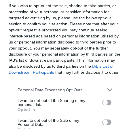
Precios de la
Llagosta
a 7,04 kilómetros
If you wish to opt-out of the sale, sharing to third parties, or
gasolina en Santa
processing of your personal or sensitive information for
Sant Fost de
Coloma de Gramenet
targeted advertising by us, please use the below opt-out
Campsentelles
a 7,42
section to confirm your selection. Please note that after your
kilómetros
opt-out request is processed you may continue seeing
Alella
a 8,50 kilómetros
interest-based ads based on personal information utilized by
us or personal information disclosed to third parties prior to
Barcelona
a 7,75
your opt-out. You may separately opt-out of the further
kilómetros
disclosure of your personal information by third parties on the
IAB’s list of downstream participants. This information may
Girona
a 78,01 kilómetros
also be disclosed by us to third parties on the
IAB’s List of
Tarragona
a 88,57
Downstream Participants
that may further disclose it to other
kilómetros
third parties.
Lleida
a 133,02 kilómetros
Personal Data Processing Opt Outs
Palma de Mallorca
a
I want to opt-out of the Sharing of my
212,51 kilómetros
personal data.
Opted In
Huesca
a 230,12
kilómetros
I want to opt-out of the Sale of my
Personal Data.
Castellón
a 249,75