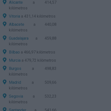
Alicante
a 414,57
kilómetros
Vitoria
a 431,14 kilómetros
Albacete
a 440,08
kilómetros
Guadalajara
a 459,88
kilómetros
Bilbao
a 466,97 kilómetros
Murcia
a 479,72 kilómetros
Burgos
a 498,83
kilómetros
Madrid
a 509,66
kilómetros
Segovia
a 532,23
kilómetros
Santander
a 541,66