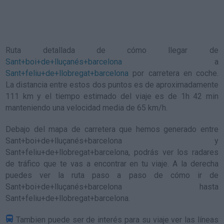
Ruta detallada de
cómo llegar de
Sant+boi+de+lluçanés+barcelona
a
Sant+feliu+de+llobregat+barcelona
por carretera en coche.
La distancia entre estos dos puntos es de aproximadamente
111 km y el tiempo estimado del viaje es de 1h 42 min
manteniendo una velocidad media de 65
km/h
.
Debajo del mapa de carretera que hemos generado entre
Sant+boi+de+lluçanés+barcelona y
Sant+feliu+de+llobregat+barcelona, podrás ver los radares
de tráfico que te vas a encontrar en tu viaje. A la derecha
puedes ver la ruta paso a paso de
cómo ir de
Sant+boi+de+lluçanés+barcelona hasta
Sant+feliu+de+llobregat+barcelona
.
Tambien puede ser de interés para su viaje ver las líneas