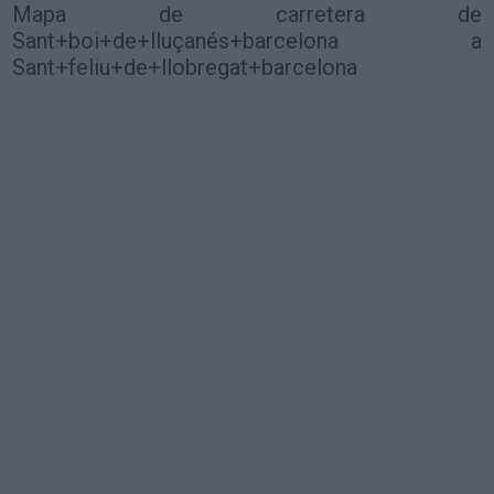
Mapa de carretera de
Sant+boi+de+lluçanés+barcelona a
Sant+feliu+de+llobregat+barcelona