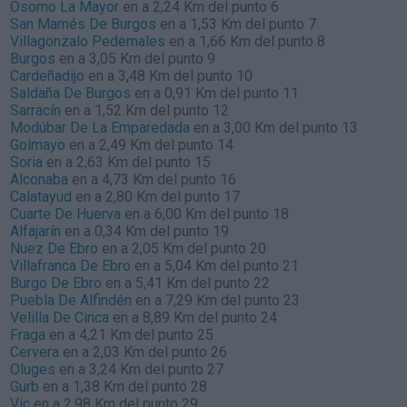
Osorno La Mayor
en a 2,24 Km del punto 6
San Mamés De Burgos
en a 1,53 Km del punto 7
Villagonzalo Pedernales
en a 1,66 Km del punto 8
Burgos
en a 3,05 Km del punto 9
Cardeñadijo
en a 3,48 Km del punto 10
Saldaña De Burgos
en a 0,91 Km del punto 11
Sarracín
en a 1,52 Km del punto 12
Modúbar De La Emparedada
en a 3,00 Km del punto 13
Golmayo
en a 2,49 Km del punto 14
Soria
en a 2,63 Km del punto 15
Alconaba
en a 4,73 Km del punto 16
Calatayud
en a 2,80 Km del punto 17
Cuarte De Huerva
en a 6,00 Km del punto 18
Alfajarín
en a 0,34 Km del punto 19
Nuez De Ebro
en a 2,05 Km del punto 20
Villafranca De Ebro
en a 5,04 Km del punto 21
Burgo De Ebro
en a 5,41 Km del punto 22
Puebla De Alfindén
en a 7,29 Km del punto 23
Velilla De Cinca
en a 8,89 Km del punto 24
Fraga
en a 4,21 Km del punto 25
Cervera
en a 2,03 Km del punto 26
Oluges
en a 3,24 Km del punto 27
Gurb
en a 1,38 Km del punto 28
Vic
en a 2,98 Km del punto 29