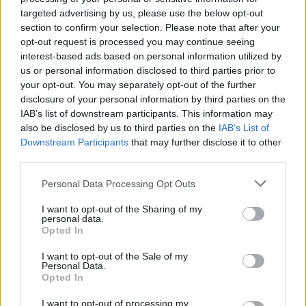
targeted advertising by us, please use the below opt-out
section to confirm your selection. Please note that after your
opt-out request is processed you may continue seeing
interest-based ads based on personal information utilized by
us or personal information disclosed to third parties prior to
your opt-out. You may separately opt-out of the further
disclosure of your personal information by third parties on the
IAB’s list of downstream participants. This information may
also be disclosed by us to third parties on the
IAB’s List of
Downstream Participants
that may further disclose it to other
third parties.
Resumen de datos de la ruta entre
Personal Data Processing Opt Outs
Sant+boi+de+lluçanés+barcelona y
Sant+feliu+de+llobregat+barcelona
I want to opt-out of the Sharing of my
personal data.
Opted In
Tipo de
Precio
Gasto
Gasto
Gasto
combustible
por litro
5l/100km
7l/100km
10l/100km
I want to opt-out of the Sale of my
Personal Data.
Gasolina 95
0,00€
5
l.
- 0,00€
7
l.
- 0,00€
11
l.
- 0,00€
Opted In
Gasolina 98
0,00€
5
l.
- 0,00€
7
l.
- 0,00€
11
l.
- 0,00€
I want to opt-out of processing my