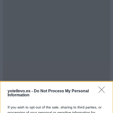
yotellevo.es -
Do Not Process My Personal
Cómo ir desde
Information
Sant+boi+de+lluçanés+barcelona a
Sant+feliu+de+llobregat+barcelona
If you wish to opt-out of the sale, sharing to third parties, or
processing of your personal or sensitive information for