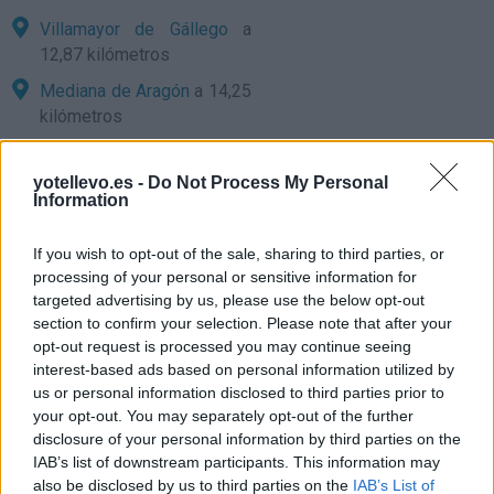
Villamayor de Gállego
a
12,87 kilómetros
Mediana de Aragón
a 14,25
kilómetros
Farlete
a 17,41 kilómetros
yotellevo.es -
Do Not Process My Personal
Zaragoza
a 17,71
Information
kilómetros
Huesca
a 64,86 kilómetros
If you wish to opt-out of the sale, sharing to third parties, or
processing of your personal or sensitive information for
Lleida
a 108,68 kilómetros
targeted advertising by us, please use the below opt-out
Teruel
a 143,40 kilómetros
section to confirm your selection. Please note that after your
opt-out request is processed you may continue seeing
Soria
a 149,35 kilómetros
interest-based ads based on personal information utilized by
us or personal information disclosed to third parties prior to
Pamplona
a 157,96
your opt-out. You may separately opt-out of the further
kilómetros
disclosure of your personal information by third parties on the
Tarragona
a 169,20
IAB’s list of downstream participants. This information may
kilómetros
also be disclosed by us to third parties on the
IAB’s List of