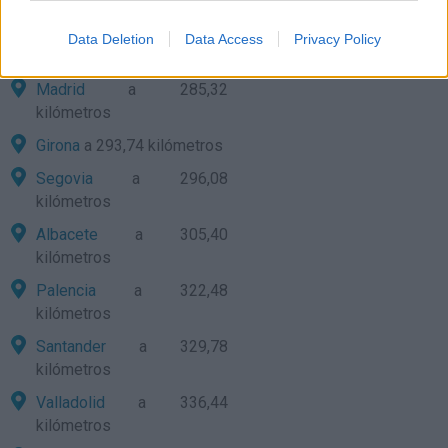
Bilbao
a 260,94 kilómetros
Burgos
a 263,03
Data Deletion
Data Access
Privacy Policy
kilómetros
Madrid
a 285,32
kilómetros
Girona
a 293,74 kilómetros
Segovia
a 296,08
kilómetros
Albacete
a 305,40
kilómetros
Palencia
a 322,48
kilómetros
Santander
a 329,78
kilómetros
Valladolid
a 336,44
kilómetros