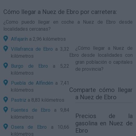
Cómo llegar a Nuez de Ebro por carretera:
¿Como puedo llegar en coche a Nuez de Ebro desde
localidades cercanas?
Alfajarín
a 2,96 kilómetros
¿
Cómo llegar a Nuez de
Villafranca de Ebro
a 3,32
Ebro
desde localidades con
kilómetros
gran población o capitales
Burgo de Ebro
a 5,22
de provincia?
kilómetros
Puebla de Alfindén
a 7,41
Comparte
cómo llegar
kilómetros
a Nuez de Ebro
Pastriz
a 8,83 kilómetros
Fuentes de Ebro
a 9,84
Precios de la
kilómetros
gasolina en Nuez de
Osera de Ebro
a 10,66
Ebro
kilómetros