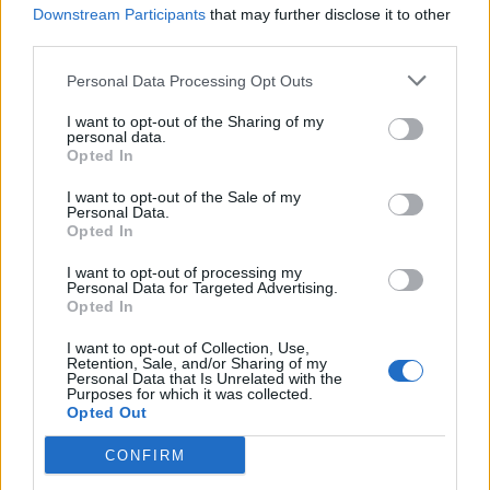
Downstream Participants
that may further disclose it to other
Logroño
a 175,36
third parties.
kilómetros
Personal Data Processing Opt Outs
Castellón
a 186,72
kilómetros
I want to opt-out of the Sharing of my
personal data.
Cuenca
a 208,69
Opted In
kilómetros
I want to opt-out of the Sale of my
Vitoria
a 215,15 kilómetros
Personal Data.
Opted In
San Sebastián
a 219,26
kilómetros
I want to opt-out of processing my
Personal Data for Targeted Advertising.
Guadalajara
a 234,14
Opted In
kilómetros
I want to opt-out of Collection, Use,
Retention, Sale, and/or Sharing of my
Valencia
a 237,44
Personal Data that Is Unrelated with the
kilómetros
Purposes for which it was collected.
Opted Out
Barcelona
a 238,53
kilómetros
CONFIRM