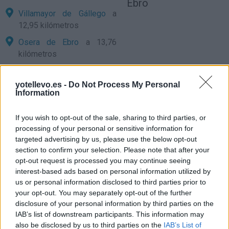
Ebro
Villamayor de Gállego
a
12,95 kilómetros
Osera de Ebro
a 13,76
kilómetros
Frago
a 14,88 kilómetros
yotellevo.es -
Do Not Process My Personal
Zaragoza
a 14,89
Information
kilómetros
Huesca
a 68,75 kilómetros
If you wish to opt-out of the sale, sharing to third parties, or
processing of your personal or sensitive information for
Lleida
a 113,44 kilómetros
targeted advertising by us, please use the below opt-out
Teruel
a 140,03 kilómetros
section to confirm your selection. Please note that after your
opt-out request is processed you may continue seeing
Soria
a 145,06 kilómetros
interest-based ads based on personal information utilized by
us or personal information disclosed to third parties prior to
Pamplona
a 157,83
your opt-out. You may separately opt-out of the further
kilómetros
disclosure of your personal information by third parties on the
Logroño
a 172,85
IAB’s list of downstream participants. This information may
kilómetros
also be disclosed by us to third parties on the
IAB’s List of