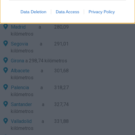
Bilbao
a 259,40 kilómetros
Burgos
a 259,42
Data Deletion
Data Access
Privacy Policy
kilómetros
Madrid
a 280,09
kilómetros
Segovia
a 291,01
kilómetros
Girona
a 298,74 kilómetros
Albacete
a 301,68
kilómetros
Palencia
a 318,27
kilómetros
Santander
a 327,74
kilómetros
Valladolid
a 331,88
kilómetros