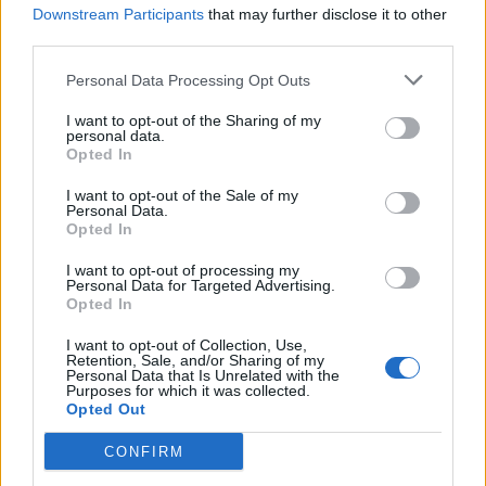
Downstream Participants
that may further disclose it to other
Tarragona
a 173,00
third parties.
kilómetros
Personal Data Processing Opt Outs
Castellón
a 185,94
kilómetros
I want to opt-out of the Sharing of my
personal data.
Cuenca
a 204,06
Opted In
kilómetros
I want to opt-out of the Sale of my
Vitoria
a 213,20 kilómetros
Personal Data.
Opted In
San Sebastián
a 219,12
kilómetros
I want to opt-out of processing my
Personal Data for Targeted Advertising.
Guadalajara
a 228,91
Opted In
kilómetros
I want to opt-out of Collection, Use,
Retention, Sale, and/or Sharing of my
Valencia
a 235,70
Personal Data that Is Unrelated with the
kilómetros
Purposes for which it was collected.
Opted Out
Barcelona
a 243,03
kilómetros
CONFIRM