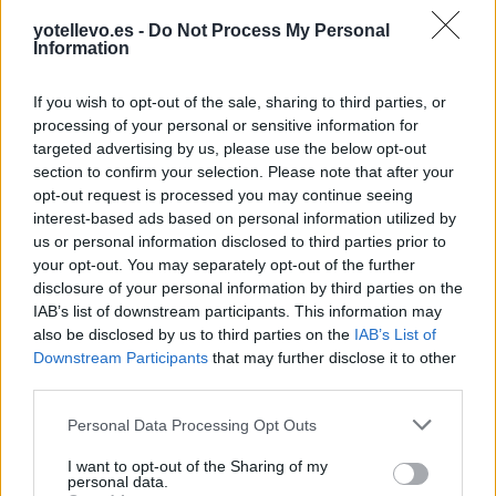
a Riudellots de la
Quart
a 5,90 kilómetros
Selva
yotellevo.es -
Do Not Process My Personal
Information
Caldes de Malavella
a 5,96
kilómetros
Precios de la
If you wish to opt-out of the sale, sharing to third parties, or
Cassàde la Selva
a 5,98
gasolina en
processing of your personal or sensitive information for
kilómetros
Riudellots de la Selva
targeted advertising by us, please use the below opt-out
section to confirm your selection. Please note that after your
Aiguaviva
a 6,07
opt-out request is processed you may continue seeing
kilómetros
interest-based ads based on personal information utilized by
Vilablareix
a 7,52
us or personal information disclosed to third parties prior to
kilómetros
your opt-out. You may separately opt-out of the further
disclosure of your personal information by third parties on the
Salt
a 9,09 kilómetros
IAB’s list of downstream participants. This information may
Girona
a 10,02 kilómetros
also be disclosed by us to third parties on the
IAB’s List of
Downstream Participants
that may further disclose it to other
Barcelona
a 76,99
third parties.
kilómetros
Personal Data Processing Opt Outs
Tarragona
a 155,70
kilómetros
I want to opt-out of the Sharing of my
personal data.
Lleida
a 183,30 kilómetros