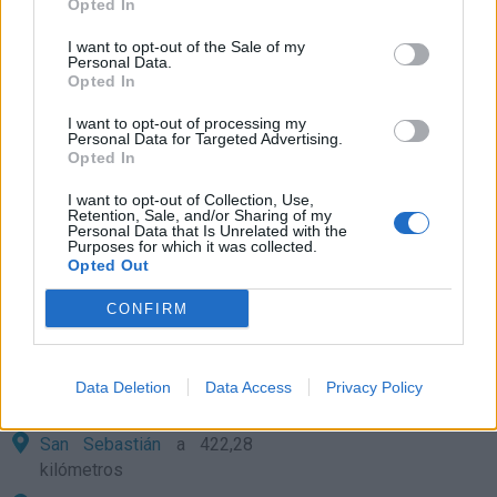
Opted In
Palma de Mallorca
a
I want to opt-out of the Sale of my
258,66 kilómetros
Personal Data.
Opted In
Huesca
a 266,81
kilómetros
I want to opt-out of processing my
Personal Data for Targeted Advertising.
Zaragoza
Opted In
a 306,30
kilómetros
I want to opt-out of Collection, Use,
Retention, Sale, and/or Sharing of my
Castellón
a 319,21
Personal Data that Is Unrelated with the
kilómetros
Purposes for which it was collected.
Opted Out
Teruel
a 370,04 kilómetros
CONFIRM
Pamplona
a 377,64
kilómetros
Valencia
a 380,07
Data Deletion
Data Access
Privacy Policy
kilómetros
San Sebastián
a 422,28
kilómetros