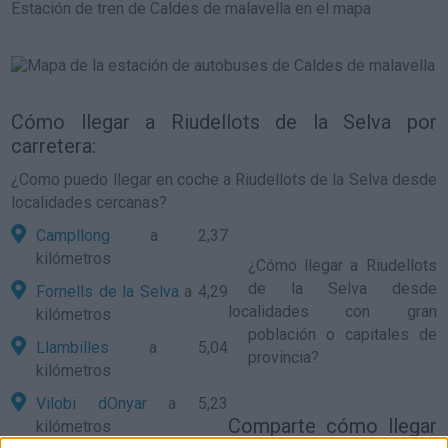
Estación de tren de Caldes de malavella en el mapa
Cómo llegar a Riudellots de la Selva por
carretera:
¿Como puedo llegar en coche a Riudellots de la Selva desde
localidades cercanas?
Campllong
a 2,37
kilómetros
¿
Cómo llegar a Riudellots
de la Selva
desde
Fornells de la Selva
a 4,29
localidades con gran
kilómetros
población o capitales de
Llambilles
a 5,04
provincia?
kilómetros
Vilobi dOnyar
a 5,23
Comparte
cómo llegar
kilómetros