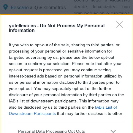
desde localidades con
Bescanó
a 3,68 kilómetros
gran población o capitales
Fornells de la Selva
a 4,29
de provincia?
kilómetros
yotellevo.es -
Do Not Process My Personal
Information
Salt
a 4,78 kilómetros
Comparte
cómo
Vilobi dOnyar
a 5,82
If you wish to opt-out of the sale, sharing to third parties, or
llegar a Aiguaviva
kilómetros
processing of your personal or sensitive information for
targeted advertising by us, please use the below opt-out
Sant Gregori
a 5,92
section to confirm your selection. Please note that after your
Precios de la
kilómetros
opt-out request is processed you may continue seeing
gasolina en Aiguaviva
interest-based ads based on personal information utilized by
Riudellots de la Selva
a
us or personal information disclosed to third parties prior to
6,07 kilómetros
your opt-out. You may separately opt-out of the further
Quart
a 6,56 kilómetros
disclosure of your personal information by third parties on the
IAB’s list of downstream participants. This information may
Campllong
a 7,40
also be disclosed by us to third parties on the
IAB’s List of
kilómetros
Downstream Participants
that may further disclose it to other
third parties.
Brunyola
a 7,45 kilómetros
Girona
a 7,08 kilómetros
Personal Data Processing Opt Outs