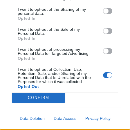
Barcelona
a 78,46
I want to opt-out of the Sharing of my
kilómetros
personal data.
Opted In
Tarragona
a 155,63
kilómetros
I want to opt-out of the Sale of my
Personal Data.
Opted In
Lleida
a 180,74 kilómetros
Huesca
a 262,80
I want to opt-out of processing my
Personal Data for Targeted Advertising.
kilómetros
Opted In
Palma de Mallorca
a
I want to opt-out of Collection, Use,
263,49 kilómetros
Retention, Sale, and/or Sharing of my
Personal Data that Is Unrelated with the
Zaragoza
a 303,21
Purposes for which it was collected.
Opted Out
kilómetros
Castellón
a 319,89
CONFIRM
kilómetros
Teruel
a 369,20 kilómetros
Data Deletion
Data Access
Privacy Policy
Pamplona
a 372,85
kilómetros