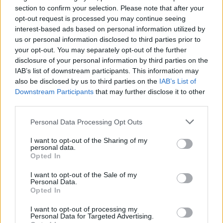
Manlleu
a 8,17 kilómetros
section to confirm your selection. Please note that after your
opt-out request is processed you may continue seeing
Girona
a 47,43 kilómetros
interest-based ads based on personal information utilized by
Barcelona
a 60,69
us or personal information disclosed to third parties prior to
kilómetros
your opt-out. You may separately opt-out of the further
disclosure of your personal information by third parties on the
Tarragona
a 123,23
IAB’s list of downstream participants. This information may
kilómetros
also be disclosed by us to third parties on the
IAB’s List of
Downstream Participants
that may further disclose it to other
Lleida
a 139,54 kilómetros
third parties.
Huesca
a 221,17
kilómetros
Personal Data Processing Opt Outs
Zaragoza
a 261,31
I want to opt-out of the Sharing of my
personal data.
kilómetros
Opted In
Palma de Mallorca
a
I want to opt-out of the Sale of my
264,58 kilómetros
Personal Data.
Opted In
Castellón
a 289,40
kilómetros
I want to opt-out of processing my
Personal Data for Targeted Advertising.
Teruel
a 332,12 kilómetros