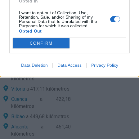
Opted In
Pamplona
a 333,15
I want to opt-out of Collection, Use,
kilómetros
Retention, Sale, and/or Sharing of my
Personal Data that Is Unrelated with the
Purposes for which it was collected.
Valencia
a 352,10
Opted Out
kilómetros
CONFIRM
San Sebastián
a 379,18
kilómetros
Soria
a 391,28 kilómetros
Data Deletion
Data Access
Privacy Policy
Logroño
a 392,09
kilómetros
Vitoria
a 417,11 kilómetros
Cuenca
a 422,18
kilómetros
Bilbao
a 448,68 kilómetros
Alicante
a 461,40
kilómetros