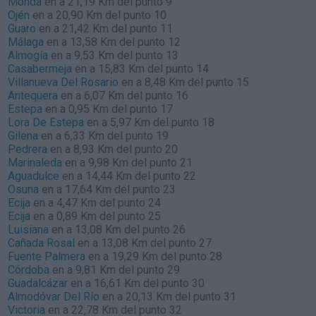
Monda
en a 21,19 Km del punto 9
Ojén
en a 20,90 Km del punto 10
Guaro
en a 21,42 Km del punto 11
Málaga
en a 13,58 Km del punto 12
Almogía
en a 9,53 Km del punto 13
Casabermeja
en a 15,83 Km del punto 14
Villanueva Del Rosario
en a 8,48 Km del punto 15
Antequera
en a 6,07 Km del punto 16
Estepa
en a 0,95 Km del punto 17
Lora De Estepa
en a 5,97 Km del punto 18
Gilena
en a 6,33 Km del punto 19
Pedrera
en a 8,93 Km del punto 20
Marinaleda
en a 9,98 Km del punto 21
Aguadulce
en a 14,44 Km del punto 22
Osuna
en a 17,64 Km del punto 23
Ecija
en a 4,47 Km del punto 24
Ecija
en a 0,89 Km del punto 25
Luisiana
en a 13,08 Km del punto 26
Cañada Rosal
en a 13,08 Km del punto 27
Fuente Palmera
en a 19,29 Km del punto 28
Córdoba
en a 9,81 Km del punto 29
Guadalcázar
en a 16,61 Km del punto 30
Almodóvar Del Río
en a 20,13 Km del punto 31
Victoria
en a 22,78 Km del punto 32