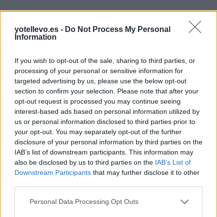
yotellevo.es -
Do Not Process My Personal
Information
If you wish to opt-out of the sale, sharing to third parties, or
processing of your personal or sensitive information for
Resumen de datos de la ruta entre Horst Aan De
targeted advertising by us, please use the below opt-out
Maas Municipality y Sant Feliu De Llobregat
section to confirm your selection. Please note that after your
opt-out request is processed you may continue seeing
interest-based ads based on personal information utilized by
Tipo de
Precio
Gasto
Gasto
Gasto
combustible
por litro
5l/100km
7l/100km
10l/100km
us or personal information disclosed to third parties prior to
your opt-out. You may separately opt-out of the further
Gasolina 95
0,00€
78
l.
-
109
l.
-
157
l.
-
disclosure of your personal information by third parties on the
0,00€
0,00€
0,00€
IAB’s list of downstream participants. This information may
also be disclosed by us to third parties on the
IAB’s List of
Gasolina 98
0,00€
78
l.
-
109
l.
-
157
l.
-
Downstream Participants
that may further disclose it to other
0,00€
0,00€
0,00€
third parties.
Gasoil
0,00€
78
l.
-
109
l.
-
157
l.
-
0,00€
0,00€
0,00€
Personal Data Processing Opt Outs
Bio diesel
0,00€
78
l.
-
109
l.
-
157
l.
-