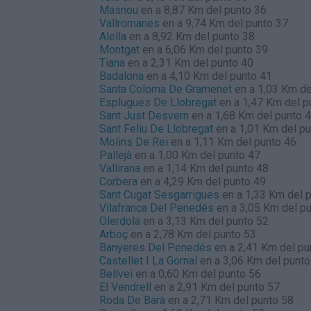
Masnou
en a 8,87 Km del punto 36
Vallromanes
en a 9,74 Km del punto 37
Alella
en a 8,92 Km del punto 38
Montgat
en a 6,06 Km del punto 39
Tiana
en a 2,31 Km del punto 40
Badalona
en a 4,10 Km del punto 41
Santa Coloma De Gramenet
en a 1,03 Km de
Esplugues De Llobregat
en a 1,47 Km del p
Sant Just Desvern
en a 1,68 Km del punto 
Sant Feliu De Llobregat
en a 1,01 Km del pu
Molins De Rei
en a 1,11 Km del punto 46
Pallejà
en a 1,00 Km del punto 47
Vallirana
en a 1,14 Km del punto 48
Corbera
en a 4,29 Km del punto 49
Sant Cugat Sesgarrigues
en a 1,33 Km del 
Vilafranca Del Penedés
en a 3,05 Km del p
Olerdola
en a 3,13 Km del punto 52
Arboç
en a 2,78 Km del punto 53
Banyeres Del Penedés
en a 2,41 Km del pu
Castellet I La Gornal
en a 3,06 Km del punto
Bellvei
en a 0,60 Km del punto 56
El Vendrell
en a 2,91 Km del punto 57
Roda De Barà
en a 2,71 Km del punto 58