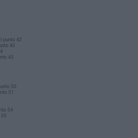
l punto 42
unto 43
44
nto 45
punto 50
unto 51
nto 54
 55