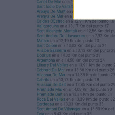
Canet De Mar
en a 10,55 Km del punto 12
Sant Iscle De Vallalta
en a 10,22 Km del pu
Arenys De Munt
en a 11,24 Km del punto 1
Arenys De Mar
en a 10,69 Km del punto 15
Caldes DEstrac
en a 12,91 Km del punto 16
Vallgorguina
en a 13,17 Km del punto 17
Sant Vicençde Montalt
en a 12,56 Km del p
Sant Andreu De Llavaneres
en a 7,92 Km de
Mataro
en a 12,19 Km del punto 20
Sant Celoni
en a 13,03 Km del punto 21
Vilalba Sasserra
en a 13,13 Km del punto 2
Dosrius
en a 14,32 Km del punto 23
Argentona
en a 14,58 Km del punto 24
Llinars Del Valles
en a 13,91 Km del punto 
Cabrera De Mar
en a 13,66 Km del punto 26
Vilassar De Mar
en a 14,88 Km del punto 2
Cabrils
en a 13,73 Km del punto 28
Vilassar De Dalt
en a 13,85 Km del punto 2
Premiàde Mar
en a 14,08 Km del punto 30
Premiàde Dalt
en a 13,34 Km del punto 31
Roca Del Vallés
en a 13,39 Km del punto 32
Cardedeu
en a 13,03 Km del punto 33
Sant Antoni De Vilamajor
en a 13,80 Km del
Teià
en a 8,43 Km del punto 35