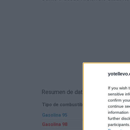
yotellevo.
If you wish 
Resumen de datos de la ruta entre
sensitive in
confirm you
Tipo de combustible
Precio por litro
continue se
information 
Gasolina 95
0,00€
further disc
Gasolina 98
0,00€
participants