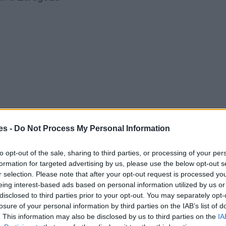
es -
Do Not Process My Personal Information
to opt-out of the sale, sharing to third parties, or processing of your per
 Kreisfreie Stadt Köln y Zaragoza
formation for targeted advertising by us, please use the below opt-out s
r selection. Please note that after your opt-out request is processed y
Gasto 5l/100km
Gasto 7l/100km
Gasto 10l/100km
eing interest-based ads based on personal information utilized by us or
disclosed to third parties prior to your opt-out. You may separately opt-
78
l.
- 0,00€
109
l.
- 0,00€
156
l.
- 0,00€
losure of your personal information by third parties on the IAB’s list of
78
l.
- 0,00€
109
l.
- 0,00€
156
l.
- 0,00€
. This information may also be disclosed by us to third parties on the
IA