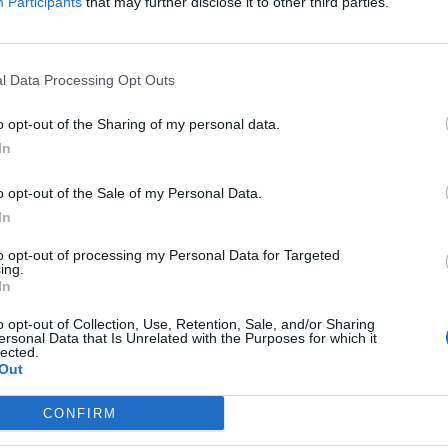
Participants
that may further disclose it to other third parties.
78
l.
- 0,00€
109
l.
- 0,00€
156
l.
- 0,00€
78
l.
- 0,00€
109
l.
- 0,00€
156
l.
- 0,00€
l Data Processing Opt Outs
 la DGT en Kreisfreie Stadt Köln
 cerca de
Kreisfreie Stadt Köln
según la dirección general de
o opt-out of the Sharing of my personal data.
In
e la DGT en Zaragoza
cerca de
Zaragoza
según la dirección general de tráfico
o opt-out of the Sale of my Personal Data.
In
l camino
to opt-out of processing my Personal Data for Targeted
ing.
In
o opt-out of Collection, Use, Retention, Sale, and/or Sharing
ersonal Data that Is Unrelated with the Purposes for which it
lected.
Out
 9
CONFIRM
to 11