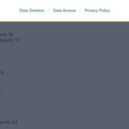
nto 13
Data Deletion
Data Access
Privacy Policy
4
unto 18
l punto 19
2
25
7
9
 punto 34