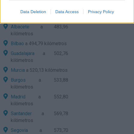
Alicante
a 454,01
kilómetros
Data Deletion
Data Access
Privacy Policy
Vitoria
a 461,60 kilómetros
Albacete
a 483,96
kilómetros
Bilbao
a 494,79 kilómetros
Guadalajara
a 502,76
kilómetros
Murcia
a 520,13 kilómetros
Burgos
a 533,88
kilómetros
Madrid
a 552,80
kilómetros
Santander
a 569,78
kilómetros
Segovia
a 573,70