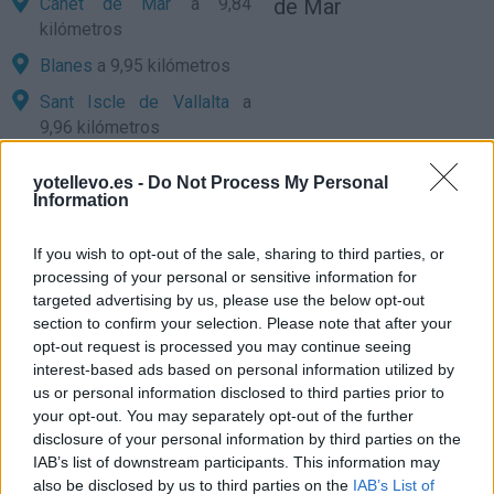
Canet de Mar
a 9,84
de Mar
kilómetros
Blanes
a 9,95 kilómetros
Sant Iscle de Vallalta
a
9,96 kilómetros
Girona
a 40,89 kilómetros
yotellevo.es -
Do Not Process My Personal
Barcelona
a 50,85
Information
kilómetros
If you wish to opt-out of the sale, sharing to third parties, or
Tarragona
a 133,13
processing of your personal or sensitive information for
kilómetros
targeted advertising by us, please use the below opt-out
Lleida
a 171,56 kilómetros
section to confirm your selection. Please note that after your
opt-out request is processed you may continue seeing
Palma de Mallorca
a
interest-based ads based on personal information utilized by
228,90 kilómetros
us or personal information disclosed to third parties prior to
your opt-out. You may separately opt-out of the further
Huesca
a 262,74
disclosure of your personal information by third parties on the
kilómetros
IAB’s list of downstream participants. This information may
Castellón
a 293,26
also be disclosed by us to third parties on the
IAB’s List of