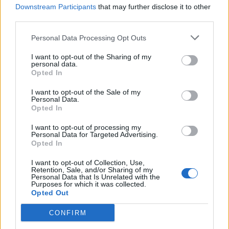
kilómetros
Downstream Participants
that may further disclose it to other
third parties.
Zaragoza
a 296,34
kilómetros
Personal Data Processing Opt Outs
Teruel
a 349,14 kilómetros
I want to opt-out of the Sharing of my
personal data.
Valencia
a 353,06
Opted In
kilómetros
I want to opt-out of the Sale of my
Pamplona
a 378,76
Personal Data.
Opted In
kilómetros
San Sebastián
a 426,50
I want to opt-out of processing my
Personal Data for Targeted Advertising.
kilómetros
Opted In
Soria
a 428,16 kilómetros
I want to opt-out of Collection, Use,
Retention, Sale, and/or Sharing of my
Logroño
a 434,49
Personal Data that Is Unrelated with the
kilómetros
Purposes for which it was collected.
Opted Out
Cuenca
a 440,98
kilómetros
CONFIRM