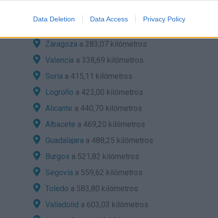
Lleida
a 158,15 kilómetros
Data Deletion
Data Access
Privacy Policy
Huesca
a 251,24 kilómetros
Zaragoza
a 283,07 kilómetros
Valencia
a 338,69 kilómetros
Soria
a 415,11 kilómetros
Logroño
a 423,00 kilómetros
Alicante
a 440,70 kilómetros
Albacete
a 469,20 kilómetros
Guadalajara
a 488,25 kilómetros
Burgos
a 521,82 kilómetros
Segovia
a 559,62 kilómetros
Toledo
a 583,80 kilómetros
Valladolid
a 603,03 kilómetros