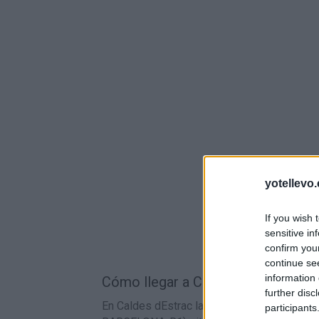
yotellevo.
If you wish 
sensitive in
confirm you
continue se
information 
Cómo llegar a Caldes dEstrac en tr
further disc
En Caldes dEstrac la estación de tren más c
participants