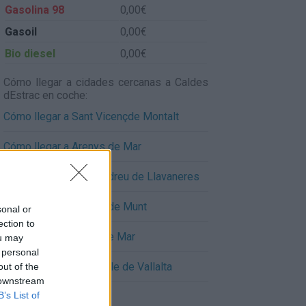
Gasolina 98
0,00€
Gasoil
0,00€
Bio diesel
0,00€
Cómo llegar a cidades cercanas a Caldes
dEstrac en coche:
Cómo llegar a Sant Vicençde Montalt
Cómo llegar a Arenys de Mar
Cómo llegar a Sant Andreu de Llavaneres
Cómo llegar a Arenys de Munt
sonal or
ection to
Cómo llegar a Canet de Mar
ou may
 personal
Cómo llegar a Sant Iscle de Vallalta
out of the
 downstream
B’s List of
Cómo llegar a Mataro