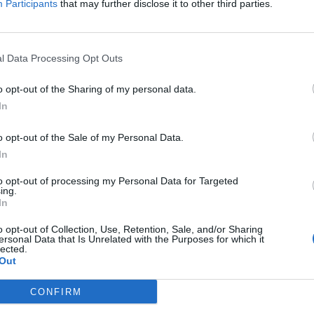
Participants
that may further disclose it to other third parties.
l Data Processing Opt Outs
o opt-out of the Sharing of my personal data.
In
carretera:
o opt-out of the Sale of my Personal Data.
trac desde localidades cercanas?
In
s
Arenys de Mar
a 2,29 kilómetros
to opt-out of processing my Personal Data for Targeted
ing.
etros
Arenys de Munt
a 4,79 kilómetros
In
Sant Iscle de Vallalta
a 6,98 kilómetros
o opt-out of Collection, Use, Retention, Sale, and/or Sharing
Sant Pol de Mar
a 8,14 kilómetros
ersonal Data that Is Unrelated with the Purposes for which it
lected.
Out
Vallgorguina
a 8,84 kilómetros
dades con gran población o capitales de provincia?
CONFIRM
Girona
a 52,00 kilómetros