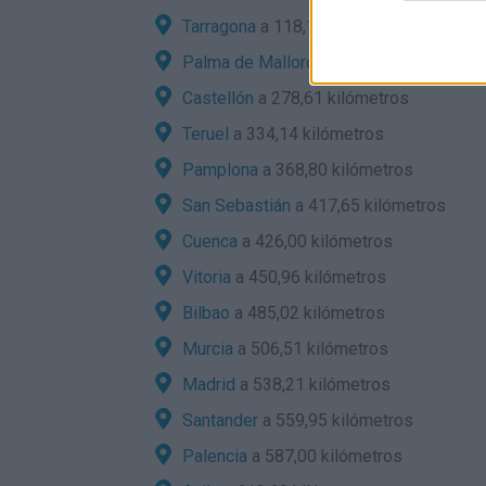
Tarragona
a 118,12 kilómetros
Palma de Mallorca
a 222,67 kilómetros
Castellón
a 278,61 kilómetros
Teruel
a 334,14 kilómetros
Pamplona
a 368,80 kilómetros
San Sebastián
a 417,65 kilómetros
Cuenca
a 426,00 kilómetros
Vitoria
a 450,96 kilómetros
Bilbao
a 485,02 kilómetros
Murcia
a 506,51 kilómetros
Madrid
a 538,21 kilómetros
Santander
a 559,95 kilómetros
Palencia
a 587,00 kilómetros