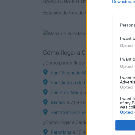
BARCELONA-R1) situada a 7,68 kilómetros
Downstream 
Estación de tren de Mataró en el mapa
Persona
I want t
Opted 
Cómo llegar a Caldes dEstrac por 
I want t
¿Como puedo llegar en coche a Caldes dEs
Opted 
Sant Vicençde Montalt
a 1,96 kilómetro
I want 
Advertis
Sant Andreu de Llavaneres
a 3,74 kilóm
Opted 
Canet de Mar
a 5,18 kilómetros
I want t
Mataro
a 7,68 kilómetros
of my P
was col
Sant Cebriàde Vallalta
a 8,24 kilómetros
Opted 
¿
Cómo llegar a Caldes dEstrac
desde locali
Barcelona
a 35,96 kilómetros