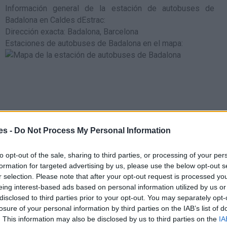
Información general de la estación de autobuses de
Badalona en Caldes dEstrac
:
Dirección exacta: Badalona, Barcelona
Estaciones de autobuses de Badalona en el mapa
:
es -
Do Not Process My Personal Information
to opt-out of the sale, sharing to third parties, or processing of your per
formation for targeted advertising by us, please use the below opt-out s
r selection. Please note that after your opt-out request is processed y
eing interest-based ads based on personal information utilized by us or
disclosed to third parties prior to your opt-out. You may separately opt-
en:
losure of your personal information by third parties on the IAB’s list of
ercana es la estación de tren de cercanias de Mataró (líneas
. This information may also be disclosed by us to third parties on the
IA