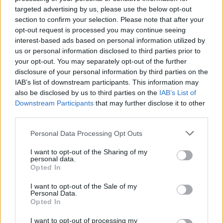
targeted advertising by us, please use the below opt-out
8,12 kilómetros
section to confirm your selection. Please note that after your
Breda
a 8,81 kilómetros
opt-out request is processed you may continue seeing
interest-based ads based on personal information utilized by
Girona
a 42,74 kilómetros
us or personal information disclosed to third parties prior to
Barcelona
a 42,76
your opt-out. You may separately opt-out of the further
kilómetros
disclosure of your personal information by third parties on the
IAB’s list of downstream participants. This information may
Tarragona
a 121,54
also be disclosed by us to third parties on the
IAB’s List of
kilómetros
Downstream Participants
that may further disclose it to other
third parties.
Lleida
a 154,98 kilómetros
Palma de Mallorca
a
Personal Data Processing Opt Outs
236,13 kilómetros
I want to opt-out of the Sharing of my
personal data.
Huesca
a 244,90
Opted In
kilómetros
I want to opt-out of the Sale of my
Zaragoza
a 279,49
Personal Data.
kilómetros
Opted In
Castellón
a 284,65
I want to opt-out of processing my