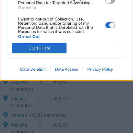
kilómetros
Personal Data for Targeted Advertising.
Opted In
Teruel
a 336,66 kilómetros
I want to opt-out of Collection, Use,
Valencia
a 345,57
Retention, Sale, and/or Sharing of my
Personal Data that Is Unrelated with the
kilómetros
Purposes for which it was collected.
Opted Out
Pamplona
a 360,69
kilómetros
CONFIRM
San Sebastián
a 408,50
kilómetros
Data Deletion
Data Access
Privacy Policy
Soria
a 411,08 kilómetros
Logroño
a 416,61
kilómetros
Cuenca
a 428,14
kilómetros
Vitoria
a 443,56 kilómetros
Alicante
a 449,62
kilómetros