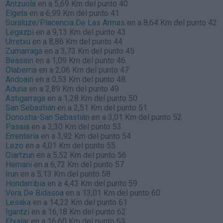
Antzuola
en a 5,69 Km del punto 40
Elgeta
en a 6,99 Km del punto 41
Soraluze/Placencia De Las Armas
en a 8,64 Km del punto 42
Legazpi
en a 9,13 Km del punto 43
Urretxu
en a 8,86 Km del punto 44
Zumarraga
en a 3,73 Km del punto 45
Beasain
en a 1,09 Km del punto 46
Olaberria
en a 2,06 Km del punto 47
Andoain
en a 0,53 Km del punto 48
Aduna
en a 2,89 Km del punto 49
Astigarraga
en a 1,28 Km del punto 50
San Sebastián
en a 2,51 Km del punto 51
Donostia-San Sebastián
en a 3,01 Km del punto 52
Pasaia
en a 3,30 Km del punto 53
Errenteria
en a 3,92 Km del punto 54
Lezo
en a 4,01 Km del punto 55
Oiartzun
en a 5,52 Km del punto 56
Hernani
en a 6,72 Km del punto 57
Irun
en a 5,13 Km del punto 58
Hondarribia
en a 4,43 Km del punto 59
Vera De Bidasoa
en a 13,01 Km del punto 60
Lesaka
en a 14,22 Km del punto 61
Igantzi
en a 16,18 Km del punto 62
Etxalar
en a 16,60 Km del punto 63