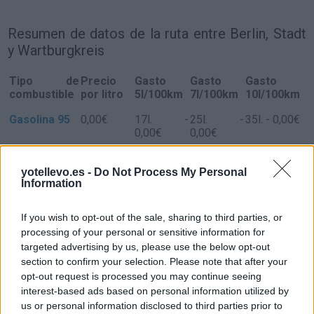
Resumen de datos de la ruta entre Berlin, Stadt
y Wartburgkreis
Tipo de
Precio
Gasto
Gasto
Gasto
combustible
por litro
5l/100km
7l/100km
10l/100km
Gasolina 95
0,00€
17
l.
-
25
l.
-
35
l.
- 0,00€
0,00€
0,00€
Gasolina 98
0,00€
17
l.
-
25
l.
-
35
l.
- 0,00€
0,00€
0,00€
yotellevo.es -
Do Not Process My Personal
Information
Gasoil
0,00€
17
l.
-
25
l.
-
35
l.
- 0,00€
0,00€
0,00€
If you wish to opt-out of the sale, sharing to third parties, or
Bio diesel
0,00€
17
l.
-
25
l.
-
35
l.
- 0,00€
processing of your personal or sensitive information for
0,00€
0,00€
targeted advertising by us, please use the below opt-out
section to confirm your selection. Please note that after your
Estado del tráfico e incidencias de la DGT en
opt-out request is processed you may continue seeing
Berlin, Stadt
interest-based ads based on personal information utilized by
Actualmente no hay incidencias de tráfico cerca de
Berlin,
us or personal information disclosed to third parties prior to