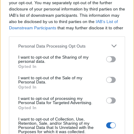
Stadt
según la dirección general de tráfico
your opt-out. You may separately opt-out of the further
disclosure of your personal information by third parties on the
Estado del tráfico e incidencias de la DGT en
IAB’s list of downstream participants. This information may
Wartburgkreis
also be disclosed by us to third parties on the
IAB’s List of
Actualmente no hay incidencias de tráfico cerca de
Downstream Participants
that may further disclose it to other
Wartburgkreis
según la dirección general de tráfico
third parties.
Localidades que puedes ver por el camino
Personal Data Processing Opt Outs
Ferrol
en a 0,31 Km del punto 1
Mugardos
en a 4,56 Km del punto 2
I want to opt-out of the Sharing of my
Fene
en a 4,67 Km del punto 3
personal data.
Neda
en a 4,56 Km del punto 4
Opted In
Naron
en a 5,46 Km del punto 5
Ares
en a 8,53 Km del punto 6
I want to opt-out of the Sale of my
Personal Data.
Cabanas
en a 10,46 Km del punto 7
Opted In
San Sadurniño
en a 12,07 Km del punto 8
Valdoviño
en a 11,58 Km del punto 9
I want to opt-out of processing my
Vilalba
en a 2,70 Km del punto 10
Personal Data for Targeted Advertising.
Xermade
en a 10,83 Km del punto 11
Opted In
Corvera De Asturias
en a 6,03 Km del punto 12
Llanera
en a 8,62 Km del punto 13
I want to opt-out of Collection, Use,
Villaviciosa
en a 5,30 Km del punto 14
Retention, Sale, and/or Sharing of my
Personal Data that Is Unrelated with the
Cabranes
en a 8,11 Km del punto 15
Purposes for which it was collected.
Torrelavega
en a 1,34 Km del punto 16