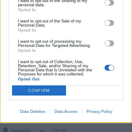
I want to opt-out of the Sharing of my
personal data.
San Sebastián
a 55,27
Opted In
kilómetros
I want to opt-out of the Sale of my
Logroño
a 79,78
Personal Data.
kilómetros
Opted In
Pamplona
a 90,86
I want to opt-out of processing my
kilómetros
Personal Data for Targeted Advertising.
Opted In
Santander
a 100,47
kilómetros
I want to opt-out of Collection, Use,
Retention, Sale, and/or Sharing of my
Personal Data that Is Unrelated with the
Burgos
a 126,76
Purposes for which it was collected.
kilómetros
Opted Out
Soria
a 156,88 kilómetros
CONFIRM
Palencia
a 201,71
kilómetros
Data Deletion
Data Access
Privacy Policy
Huesca
a 214,83
kilómetros
Zaragoza
a 221,52