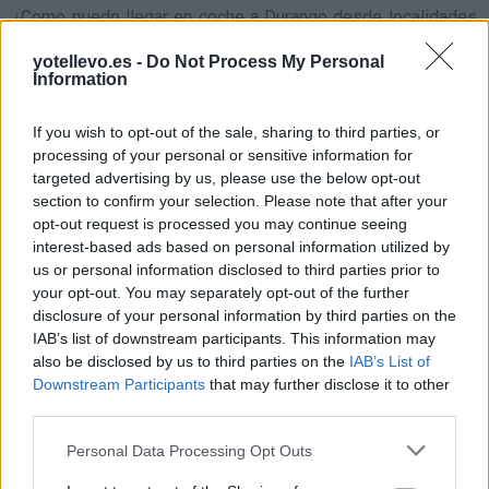
¿Como puedo llegar en coche a Durango desde localidades
cercanas?
yotellevo.es -
Do Not Process My Personal
Iurreta
a 0,86 kilómetros
Information
¿
Cómo llegar a Durango
Izurtza
a 2,00 kilómetros
If you wish to opt-out of the sale, sharing to third parties, or
desde localidades con
Abadiño
a 2,01 kilómetros
processing of your personal or sensitive information for
gran población o capitales
targeted advertising by us, please use the below opt-out
Mañaria
a 4,19 kilómetros
de provincia?
section to confirm your selection. Please note that after your
Berriz
a 4,80 kilómetros
opt-out request is processed you may continue seeing
interest-based ads based on personal information utilized by
Atxondo
a 5,62 kilómetros
Comparte
cómo llegar
us or personal information disclosed to third parties prior to
a Durango
your opt-out. You may separately opt-out of the further
Zaldibar
a 7,02 kilómetros
disclosure of your personal information by third parties on the
Elorrio
a 8,47 kilómetros
IAB’s list of downstream participants. This information may
Precios de la
also be disclosed by us to third parties on the
IAB’s List of
Gerea
a 8,62 kilómetros
gasolina en Durango
Downstream Participants
that may further disclose it to other
Mallabia
a 8,63 kilómetros
third parties.
Bilbao
a 25,51 kilómetros
Personal Data Processing Opt Outs
Vitoria
a 35,99 kilómetros