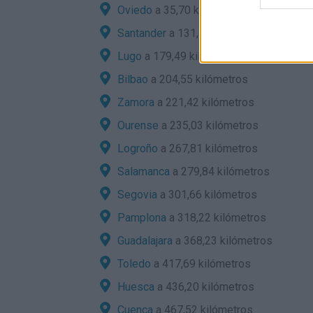
Oviedo
a 35,70 kilómetros
Santander
a 131,34 kilómetros
Lugo
a 179,49 kilómetros
Bilbao
a 204,55 kilómetros
Zamora
a 221,42 kilómetros
Ourense
a 235,03 kilómetros
Logroño
a 267,81 kilómetros
Salamanca
a 279,84 kilómetros
Segovia
a 301,66 kilómetros
Pamplona
a 318,22 kilómetros
Guadalajara
a 368,23 kilómetros
Toledo
a 417,69 kilómetros
Huesca
a 436,20 kilómetros
Cuenca
a 467,52 kilómetros