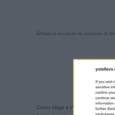
yotellevo.
If you wish 
sensitive in
confirm you
continue se
information 
Cómo llegar a Villaviciosa en tren:
further disc
participants