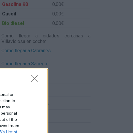
Gasolina 98
0,00€
Gasoil
0,00€
Bio diesel
0,00€
Cómo llegar a cidades cercanas a
Villaviciosa en coche:
Cómo llegar a Cabranes
Cómo llegar a Sariego
Cómo llegar a Colunga
Cómo llegar a Piloña
sonal or
ection to
Cómo llegar a Bimenes
ou may
 personal
Cómo llegar a Caravia
out of the
 downstream
Cómo llegar a Parres
B’s List of