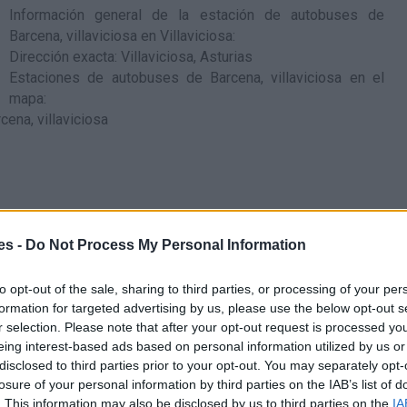
Información general de la estación de autobuses de
Barcena, villaviciosa en Villaviciosa
:
Dirección exacta: Villaviciosa, Asturias
Estaciones de autobuses de Barcena, villaviciosa en el
mapa
:
es -
Do Not Process My Personal Information
to opt-out of the sale, sharing to third parties, or processing of your per
formation for targeted advertising by us, please use the below opt-out s
r selection. Please note that after your opt-out request is processed y
eing interest-based ads based on personal information utilized by us or
disclosed to third parties prior to your opt-out. You may separately opt-
losure of your personal information by third parties on the IAB’s list of
. This information may also be disclosed by us to third parties on the
IA