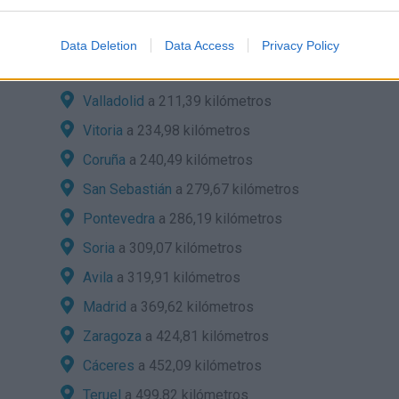
León
a 95,78 kilómetros
Palencia
a 179,23 kilómetros
Data Deletion
Data Access
Privacy Policy
Burgos
a 189,88 kilómetros
Valladolid
a 211,39 kilómetros
Vitoria
a 234,98 kilómetros
Coruña
a 240,49 kilómetros
San Sebastián
a 279,67 kilómetros
Pontevedra
a 286,19 kilómetros
Soria
a 309,07 kilómetros
Avila
a 319,91 kilómetros
Madrid
a 369,62 kilómetros
Zaragoza
a 424,81 kilómetros
Cáceres
a 452,09 kilómetros
Teruel
a 499,82 kilómetros