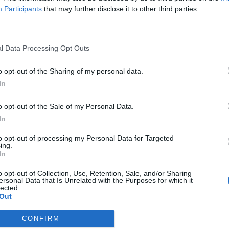
ercana es la estación de tren de cercanias de Gijón (líneas
Participants
that may further disclose it to other third parties.
l Data Processing Opt Outs
o opt-out of the Sharing of my personal data.
In
etera:
o opt-out of the Sale of my Personal Data.
a desde localidades cercanas?
In
Sariego
a 12,80 kilómetros
to opt-out of processing my Personal Data for Targeted
ing.
Piloña
a 16,28 kilómetros
In
Caravia
a 20,16 kilómetros
o opt-out of Collection, Use, Retention, Sale, and/or Sharing
ersonal Data that Is Unrelated with the Purposes for which it
Siero
a 22,98 kilómetros
lected.
Out
San Martin del Rey Aurelio
a 27,17 kilómetros
s con gran población o capitales de provincia?
CONFIRM