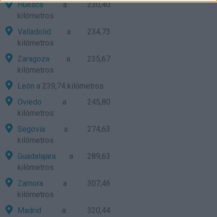
Huesca
a 230,40
kilómetros
Valladolid
a 234,73
kilómetros
Zaragoza
a 235,67
kilómetros
León
a 239,74 kilómetros
Oviedo
a 245,80
kilómetros
Segovia
a 274,63
kilómetros
Guadalajara
a 289,63
kilómetros
Zamora
a 307,46
kilómetros
Madrid
a 320,44