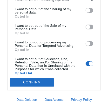
Bilbao
a 9,74 kilómetros
I want to opt-out of the Sharing of my
personal data.
Vitoria
a 43,23 kilómetros
Opted In
San Sebastián
a 68,23
I want to opt-out of the Sale of my
kilómetros
Personal Data.
Opted In
Santander
a 84,71
kilómetros
I want to opt-out of processing my
Personal Data for Targeted Advertising.
Logroño
a 89,24
Opted In
kilómetros
I want to opt-out of Collection, Use,
Pamplona
a 106,62
Retention, Sale, and/or Sharing of my
Personal Data that Is Unrelated with the
kilómetros
Purposes for which it was collected.
Opted Out
Burgos
a 121,72
kilómetros
CONFIRM
Soria
a 164,59 kilómetros
Palencia
a 194,47
Data Deletion
Data Access
Privacy Policy
kilómetros