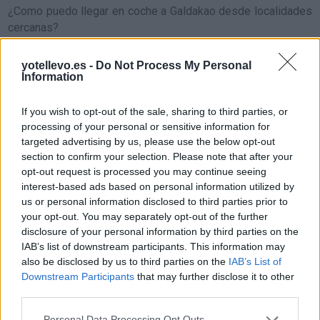
¿Como puedo llegar en coche a Galdakao desde localidades
cercanas?
Bedia
a 1,38 kilómetros
yotellevo.es -
Do Not Process My Personal
¿
Cómo llegar a Galdakao
Lemoa
a 3,44 kilómetros
Information
desde localidades con
Larrabetzu
a 4,58
gran población o capitales
If you wish to opt-out of the sale, sharing to third parties, or
kilómetros
de provincia?
processing of your personal or sensitive information for
Zaratamo
a 5,01 kilómetros
targeted advertising by us, please use the below opt-out
section to confirm your selection. Please note that after your
Lezama
a 5,89 kilómetros
Comparte
cómo
opt-out request is processed you may continue seeing
Basauri
a 6,18 kilómetros
llegar a Galdakao
interest-based ads based on personal information utilized by
us or personal information disclosed to third parties prior to
Arrigorriaga
a 6,22
your opt-out. You may separately opt-out of the further
kilómetros
Precios de la
disclosure of your personal information by third parties on the
IAB’s list of downstream participants. This information may
gasolina en Galdakao
Amorebieta-Etxano
a 6,51
also be disclosed by us to third parties on the
IAB’s List of
kilómetros
Downstream Participants
that may further disclose it to other
Etxebarri
a 6,81 kilómetros
third parties.
Igorre
a 6,87 kilómetros
Personal Data Processing Opt Outs