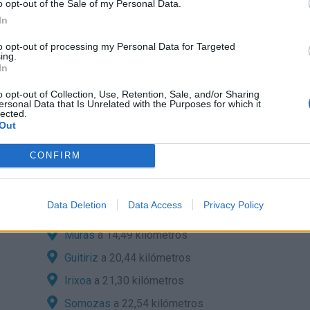
o opt-out of the Sale of my Personal Data.
 de móvil con
In
ordas y con
to opt-out of processing my Personal Data for Targeted
ing.
In
o opt-out of Collection, Use, Retention, Sale, and/or Sharing
ersonal Data that Is Unrelated with the Purposes for which it
lected.
Out
era:
CONFIRM
sde localidades cercanas?
10,57
Pontes de García Rodríguez
a 10,72
Data Deletion
Data Access
Privacy Policy
kilómetros
Muras
a 14,49 kilómetros
Guitiriz
a 20,44 kilómetros
Irixoa
a 21,30 kilómetros
Somozas
a 22,54 kilómetros