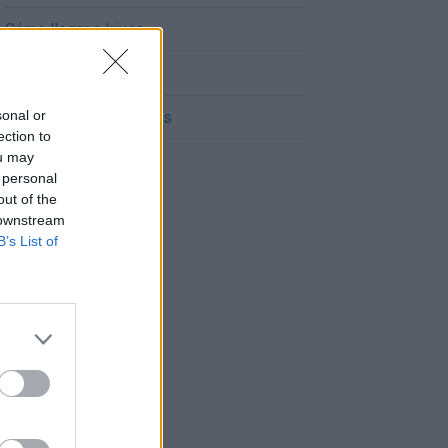
Cómo llegar a Irixoa
Cómo llegar a Capela
sonal or
Cómo llegar a Somozas
ection to
ou may
 personal
out of the
 downstream
B’s List of