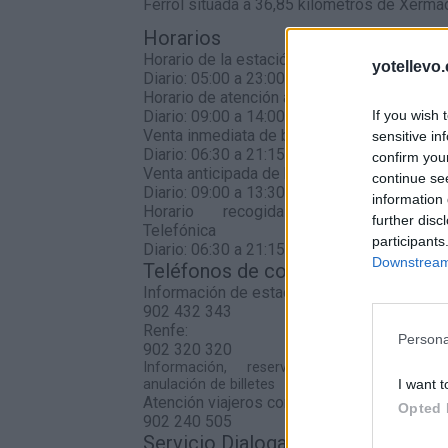
Ferrol situada a 36,85 kilómetros de Xerma
Horarios
Horario de la estación
yotellevo.
Diario: 05:00 a 23:00
Horario de atención al cliente
If you wish 
Diario: 09:00 a 14:00 y 16:00 a 19:00
Venta inmediata de billetes
sensitive in
Diario: 06:30 a 21:15
confirm you
Venta anticipada de billetes
continue se
Diario: 09:00 a 13:30 y 15:00 a 19:00
information 
Horario recogida Venta
further disc
Telefónica
participants
Diario: 06:30 a 21:15
Downstream 
Teléfonos de contacto
Información de estaciones
902 432 343
Renfe:
Persona
902 320 320
Información, reserva, venta, cambio 
I want t
anulación de billetes
Atención viajeros con discapacidad
Opted 
902 240 505
Servicio Dialoga: