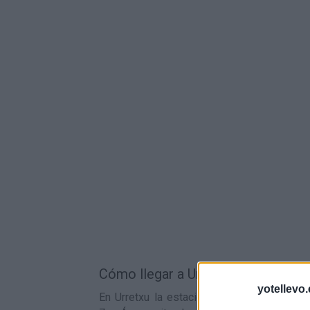
Cómo llegar a Urretxu en tren:
yotellevo.
En Urretxu la estación de tren más cercan