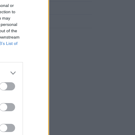
sonal or
Cómo llegar a Zerain
ection to
ou may
Cómo llegar a Azkoitia
 personal
out of the
 downstream
B’s List of