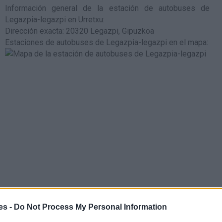
Información general de la estación de autobuses de
Legazpia-legazpi en Urretxu
:
Dirección exacta: 20320 Legazpi, Gipuzkoa
Estaciones de autobuses de Legazpia-legazpi en el mapa
:
es -
Do Not Process My Personal Information
a es la estación de tren de de media y larga distancia de