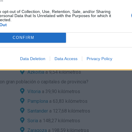
In
o opt-out of Collection, Use, Retention, Sale, and/or Sharing
a:
ersonal Data that Is Unrelated with the Purposes for which it
lected.
de localidades cercanas?
Out
Ezkio-Itsaso
a 3,53 kilómetros
CONFIRM
Gabiria
a 5,51 kilómetros
Ormaiztegi
a 7,28 kilómetros
Data Deletion
Data Access
Privacy Policy
Bergara
a 8,55 kilómetros
Azkoitia
a 9,54 kilómetros
n gran población o capitales de provincia?
Vitoria
a 39,90 kilómetros
Pamplona
a 63,83 kilómetros
Santander
a 127,68 kilómetros
Soria
a 148,27 kilómetros
Zaragoza
a 198,59 kilómetros