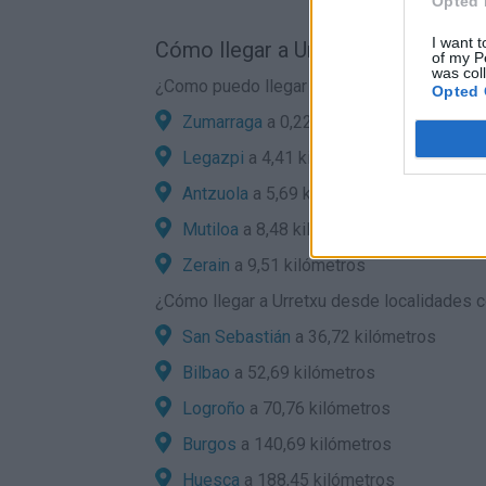
Opted 
I want t
Cómo llegar a Urretxu por carreter
of my P
was col
¿Como puedo llegar en coche a Urretxu des
Opted 
Zumarraga
a 0,22 kilómetros
Legazpi
a 4,41 kilómetros
Antzuola
a 5,69 kilómetros
Mutiloa
a 8,48 kilómetros
Zerain
a 9,51 kilómetros
¿
Cómo llegar a Urretxu
desde localidades co
San Sebastián
a 36,72 kilómetros
Bilbao
a 52,69 kilómetros
Logroño
a 70,76 kilómetros
Burgos
a 140,69 kilómetros
Huesca
a 188,45 kilómetros