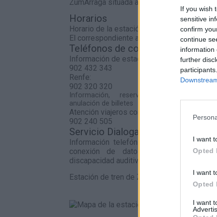
ZumÁrraga situada a 0,74 kilómetros de Urr
If you wish 
Horarios
sensitive in
Horario de la estación
confirm you
El correspondiente al servicio de Cercanías
continue se
Teléfonos de contacto
information 
Información de estaciones
further disc
902 432 343
participants
Renfe:
Downstream 
902 320 320
Información, reserva, venta, cambio 
anulación de billetes
Atención viajeros con discapacidad
Persona
902 240 505
Servicio Dialoga:
I want t
Información telefónica de Adif a través
Opted 
conexión de datos para personas s
discapacidad auditiva.
I want t
Estación de tren de ZumÁrraga en el mapa
Opted 
I want 
Advertis