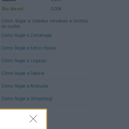
Bio diesel
0,00€
Cómo llegar a cidades cercanas a Urretxu
en coche:
Cómo llegar a Zumarraga
Cómo llegar a Ezkio-Itsaso
Cómo llegar a Legazpi
Cómo llegar a Gabiria
Cómo llegar a Antzuola
Cómo llegar a Ormaiztegi
Cómo llegar a Mutiloa
Cómo llegar a Bergara