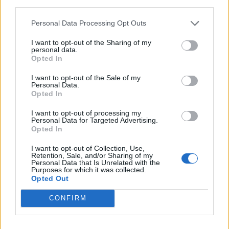
Parla
third parties.
Tipo de
Precio
Gasto
Gasto
Gasto
Personal Data Processing Opt Outs
combustible
por litro
5l/100km
7l/100km
10l/100km
I want to opt-out of the Sharing of my
personal data.
Gasolina 95
0,00€
0
l.
- 0,00€
0
l.
- 0,00€
0
l.
- 0,00€
Opted In
Gasolina 98
0,00€
0
l.
- 0,00€
0
l.
- 0,00€
0
l.
- 0,00€
I want to opt-out of the Sale of my
Gasoil
0,00€
0
l.
- 0,00€
0
l.
- 0,00€
0
l.
- 0,00€
Personal Data.
Opted In
Bio diesel
0,00€
0
l.
- 0,00€
0
l.
- 0,00€
0
l.
- 0,00€
I want to opt-out of processing my
Personal Data for Targeted Advertising.
Estado del tráfico e incidencias de la DGT en
Opted In
Ortigueira
Actualmente no hay incidencias de tráfico cerca de
Ortigueira
I want to opt-out of Collection, Use,
Retention, Sale, and/or Sharing of my
según la dirección general de tráfico
Personal Data that Is Unrelated with the
Purposes for which it was collected.
Estado del tráfico e incidencias de la DGT en
Opted Out
Parla
Actualmente no hay incidencias de tráfico cerca de
Parla
CONFIRM
según la dirección general de tráfico
Localidades que puedes ver por el camino