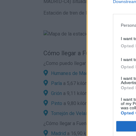
MADRID-C4) situada a 0,19 kilómetros
Downstream 
Estación de tren de Parla en el mapa
Persona
I want t
Opted 
Cómo llegar a Fuenlabrada por car
I want t
¿Como puedo llegar en coche a Fuenlabrad
Opted 
Humanes de Madrid
a 4,02 kilómetros
I want 
Advertis
Parla
a 5,67 kilómetros
Opted 
Grión
a 9,11 kilómetros
I want t
Pinto
a 9,80 kilómetros
of my P
was col
Torrejón de Velasco
a 10,87 kilómetros
Opted 
¿
Cómo llegar a Fuenlabrada
desde localidad
Madrid
a 16,90 kilómetros