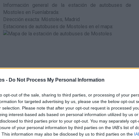
Información general de la estación de autobuses de
Mostoles en Fuenlabrada
:
Dirección exacta: Móstoles, Madrid
Estaciones de autobuses de Mostoles en el mapa
:
es -
Do Not Process My Personal Information
to opt-out of the sale, sharing to third parties, or processing of your per
formation for targeted advertising by us, please use the below opt-out s
r selection. Please note that after your opt-out request is processed y
eing interest-based ads based on personal information utilized by us or
disclosed to third parties prior to your opt-out. You may separately opt-
losure of your personal information by third parties on the IAB’s list of
rcana es la estación de tren de cercanias de Parla (líneas
. This information may also be disclosed by us to third parties on the
IA