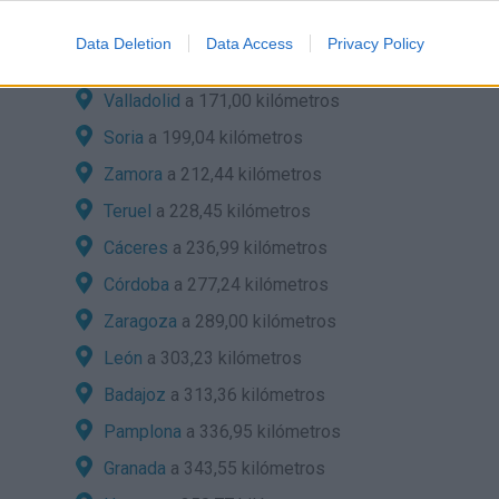
Segovia
a 78,74 kilómetros
Data Deletion
Data Access
Privacy Policy
Cuenca
a 143,51 kilómetros
Valladolid
a 171,00 kilómetros
Soria
a 199,04 kilómetros
Zamora
a 212,44 kilómetros
Teruel
a 228,45 kilómetros
Cáceres
a 236,99 kilómetros
Córdoba
a 277,24 kilómetros
Zaragoza
a 289,00 kilómetros
León
a 303,23 kilómetros
Badajoz
a 313,36 kilómetros
Pamplona
a 336,95 kilómetros
Granada
a 343,55 kilómetros