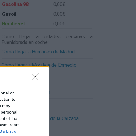
Gasolina 98
0,00€
Gasoil
0,00€
Bio diesel
0,00€
Cómo llegar a cidades cercanas a
Fuenlabrada en coche:
Cómo llegar a Humanes de Madrid
Cómo llegar a Moraleja de Enmedio
Cómo llegar a Parla
Cómo llegar a Alcorcon
sonal or
ection to
Cómo llegar a Grión
ou may
 personal
Cómo llegar a Torrejón de la Calzada
out of the
 downstream
B’s List of
Cómo llegar a Pinto