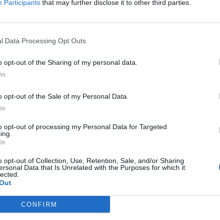
Participants
that may further disclose it to other third parties.
l Data Processing Opt Outs
o opt-out of the Sharing of my personal data.
In
retera:
o opt-out of the Sale of my Personal Data.
a desde localidades cercanas?
In
Moraleja de Enmedio
a 5,12 kilómetros
to opt-out of processing my Personal Data for Targeted
ing.
Alcorcon
a 7,64 kilómetros
In
Torrejón de la Calzada
a 9,15 kilómetros
o opt-out of Collection, Use, Retention, Sale, and/or Sharing
Cubas de la Sagra
a 10,69 kilómetros
ersonal Data that Is Unrelated with the Purposes for which it
lected.
Out
Serranillos del Valle
a 11,36 kilómetros
es con gran población o capitales de provincia?
CONFIRM
Toledo
a 49,67 kilómetros