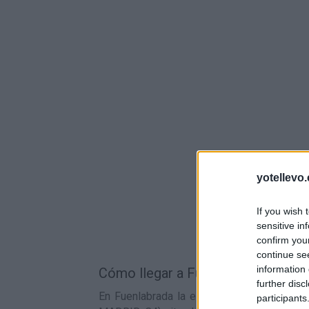
yotellevo.
If you wish 
sensitive in
confirm you
continue se
information 
Cómo llegar a Fuenlabrada en tren:
further disc
En Fuenlabrada la estación de tren más ce
participants