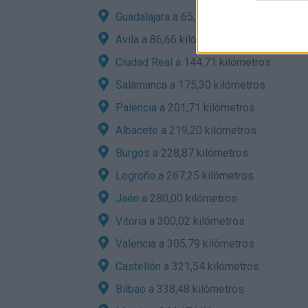
Guadalajara
a 65,99 kilómetros
Avila
a 86,66 kilómetros
Ciudad Real
a 144,71 kilómetros
Salamanca
a 175,30 kilómetros
Palencia
a 201,71 kilómetros
Albacete
a 219,20 kilómetros
Burgos
a 228,87 kilómetros
Logroño
a 267,25 kilómetros
Jaén
a 280,00 kilómetros
Vitoria
a 300,02 kilómetros
Valencia
a 305,79 kilómetros
Castellón
a 321,54 kilómetros
Bilbao
a 338,48 kilómetros