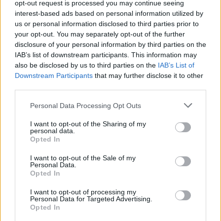
opt-out request is processed you may continue seeing
interest-based ads based on personal information utilized by
us or personal information disclosed to third parties prior to
your opt-out. You may separately opt-out of the further
disclosure of your personal information by third parties on the
IAB’s list of downstream participants. This information may
Resumen de datos de la ruta entre Francisco
also be disclosed by us to third parties on the
IAB’s List of
Villa y Antigua Nuevo León
Downstream Participants
that may further disclose it to other
third parties.
Tipo de
Precio
Gasto
Gasto
Gasto
combustible
por litro
5l/100km
7l/100km
10l/100km
Personal Data Processing Opt Outs
Gasolina 95
0,00€
0
l.
- 0,00€
0
l.
- 0,00€
0
l.
- 0,00€
I want to opt-out of the Sharing of my
personal data.
Gasolina 98
0,00€
0
l.
- 0,00€
0
l.
- 0,00€
0
l.
- 0,00€
Opted In
Gasoil
0,00€
0
l.
- 0,00€
0
l.
- 0,00€
0
l.
- 0,00€
I want to opt-out of the Sale of my
Personal Data.
Bio diesel
0,00€
0
l.
- 0,00€
0
l.
- 0,00€
0
l.
- 0,00€
Opted In
Estado del tráfico e incidencias de la DGT en
I want to opt-out of processing my
Francisco Villa
Personal Data for Targeted Advertising.
Opted In
Actualmente no hay incidencias de tráfico cerca de
Francisco
Villa
según la dirección general de tráfico