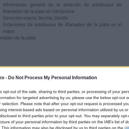
Información general de la estación de autobuses de
Alamaden de la plata en Santiponce
:
Dirección exacta: Seville, Sevilla
Estaciones de autobuses de Alamaden de la plata en el
mapa
:
es -
Do Not Process My Personal Information
to opt-out of the sale, sharing to third parties, or processing of your per
formation for targeted advertising by us, please use the below opt-out s
r selection. Please note that after your opt-out request is processed y
eing interest-based ads based on personal information utilized by us or
disclosed to third parties prior to your opt-out. You may separately opt-
losure of your personal information by third parties on the IAB’s list of
. This information may also be disclosed by us to third parties on the
IA