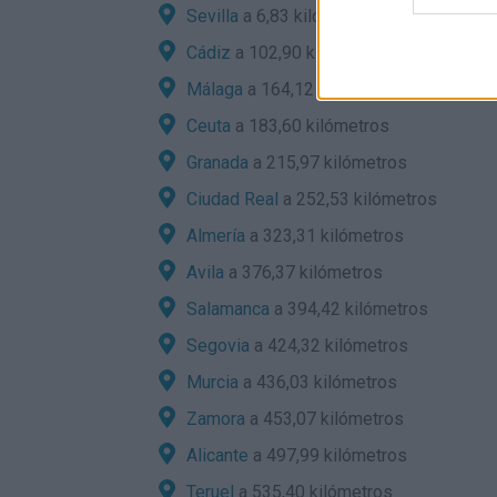
Sevilla
a 6,83 kilómetros
Cádiz
a 102,90 kilómetros
Málaga
a 164,12 kilómetros
Ceuta
a 183,60 kilómetros
Granada
a 215,97 kilómetros
Ciudad Real
a 252,53 kilómetros
Almería
a 323,31 kilómetros
Avila
a 376,37 kilómetros
Salamanca
a 394,42 kilómetros
Segovia
a 424,32 kilómetros
Murcia
a 436,03 kilómetros
Zamora
a 453,07 kilómetros
Alicante
a 497,99 kilómetros
Teruel
a 535,40 kilómetros