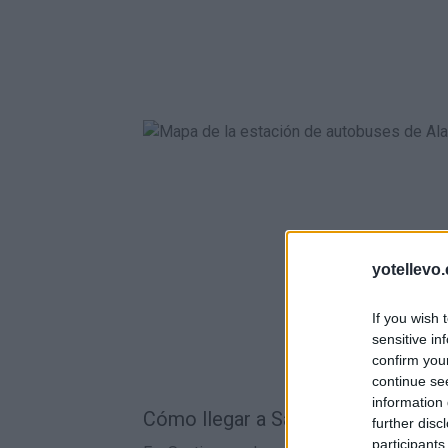
yotellevo.
If you wish 
sensitive in
confirm you
continue se
information 
Cómo llegar a Santiponce en tren:
further disc
participants