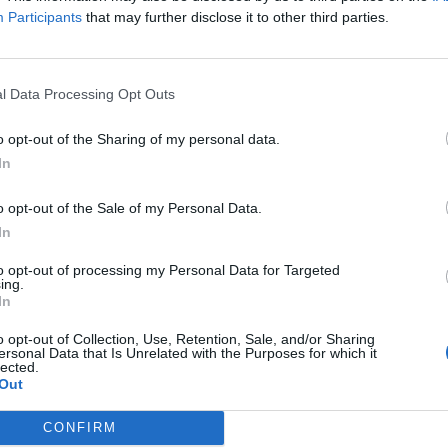
ercana es la estación de tren de cercanias de Valencina-
Participants
that may further disclose it to other third parties.
,83 kilómetros
n el mapa
l Data Processing Opt Outs
o opt-out of the Sharing of my personal data.
In
etera:
o opt-out of the Sale of my Personal Data.
 desde localidades cercanas?
In
Algaba
a 3,53 kilómetros
to opt-out of processing my Personal Data for Targeted
ing.
Valencina de la Concepción
a 3,97 kilómetros
In
Salteras
a 6,34 kilómetros
o opt-out of Collection, Use, Retention, Sale, and/or Sharing
ersonal Data that Is Unrelated with the Purposes for which it
Tomares
a 6,79 kilómetros
lected.
Out
Rinconada
a 7,79 kilómetros
s con gran población o capitales de provincia?
CONFIRM