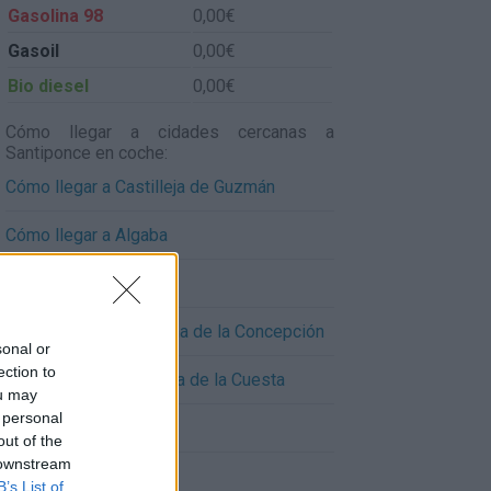
Gasolina 98
0,00€
Gasoil
0,00€
Bio diesel
0,00€
Cómo llegar a cidades cercanas a
Santiponce en coche:
Cómo llegar a Castilleja de Guzmán
Cómo llegar a Algaba
Cómo llegar a Camas
Cómo llegar a Valencina de la Concepción
sonal or
ection to
Cómo llegar a Castilleja de la Cuesta
ou may
 personal
Cómo llegar a Salteras
out of the
 downstream
Cómo llegar a Gines
B’s List of