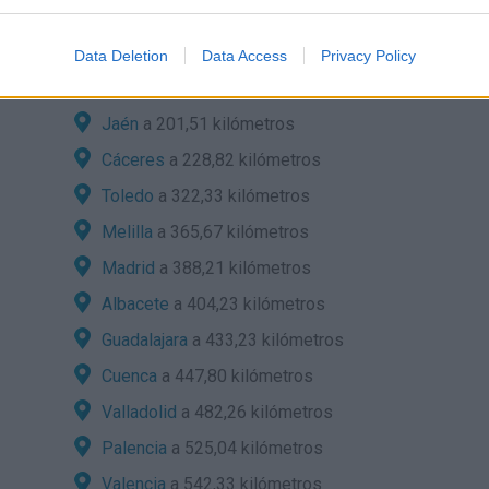
Huelva
a 82,91 kilómetros
Córdoba
a 125,00 kilómetros
Data Deletion
Data Access
Privacy Policy
Badajoz
a 180,02 kilómetros
Jaén
a 201,51 kilómetros
Cáceres
a 228,82 kilómetros
Toledo
a 322,33 kilómetros
Melilla
a 365,67 kilómetros
Madrid
a 388,21 kilómetros
Albacete
a 404,23 kilómetros
Guadalajara
a 433,23 kilómetros
Cuenca
a 447,80 kilómetros
Valladolid
a 482,26 kilómetros
Palencia
a 525,04 kilómetros
Valencia
a 542,33 kilómetros