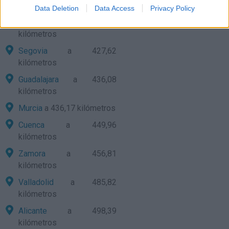
kilómetros
Data Deletion
Data Access
Privacy Policy
Albacete
a 405,49
kilómetros
Segovia
a 427,62
kilómetros
Guadalajara
a 436,08
kilómetros
Murcia
a 436,17 kilómetros
Cuenca
a 449,96
kilómetros
Zamora
a 456,81
kilómetros
Valladolid
a 485,82
kilómetros
Alicante
a 498,39
kilómetros