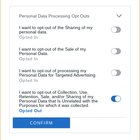
third parties.
Jaén
a 201,79 kilómetros
Personal Data Processing Opt Outs
Granada
a 215,09
kilómetros
I want to opt-out of the Sharing of my
personal data.
Cáceres
a 232,62
Opted In
kilómetros
I want to opt-out of the Sale of my
Ciudad Real
a 254,79
Personal Data.
Opted In
kilómetros
Almería
a 322,14
I want to opt-out of processing my
Personal Data for Targeted Advertising.
kilómetros
Opted In
Toledo
a 325,26 kilómetros
I want to opt-out of Collection, Use,
Retention, Sale, and/or Sharing of my
Melilla
a 362,88 kilómetros
Personal Data that Is Unrelated with the
Purposes for which it was collected.
Avila
a 379,82 kilómetros
Opted Out
Madrid
a 391,21
CONFIRM
kilómetros
Salamanca
a 398,14