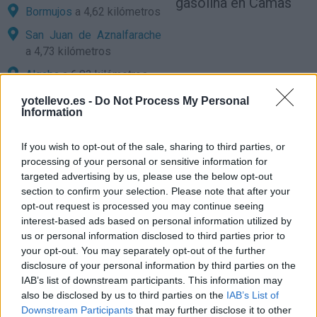
gasolina en Camas
Bormujos
a 4,62 kilómetros
San Juan de Aznalfarache
a 4,73 kilómetros
Algaba
a 6,83 kilómetros
Salteras
a 6,83 kilómetros
yotellevo.es -
Do Not Process My Personal
Information
Sevilla
a 3,76 kilómetros
Huelva
a 82,61 kilómetros
If you wish to opt-out of the sale, sharing to third parties, or
processing of your personal or sensitive information for
Cádiz
a 99,34 kilómetros
targeted advertising by us, please use the below opt-out
Córdoba
a 126,19
section to confirm your selection. Please note that after your
opt-out request is processed you may continue seeing
kilómetros
interest-based ads based on personal information utilized by
Málaga
a 161,91
us or personal information disclosed to third parties prior to
kilómetros
your opt-out. You may separately opt-out of the further
disclosure of your personal information by third parties on the
Ceuta
a 179,90 kilómetros
IAB’s list of downstream participants. This information may
Badajoz
a 183,62
also be disclosed by us to third parties on the
IAB’s List of
kilómetros
Downstream Participants
that may further disclose it to other