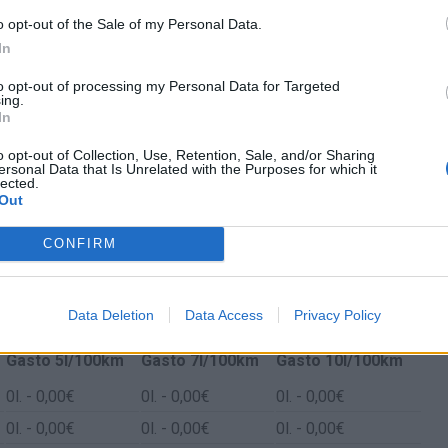
o opt-out of the Sale of my Personal Data.
In
to opt-out of processing my Personal Data for Targeted
ing.
In
o opt-out of Collection, Use, Retention, Sale, and/or Sharing
ersonal Data that Is Unrelated with the Purposes for which it
lected.
Out
CONFIRM
e Tecnológico y Antigua Nuevo León
Data Deletion
Data Access
Privacy Policy
Gasto 5l/100km
Gasto 7l/100km
Gasto 10l/100km
0
l.
- 0,00€
0
l.
- 0,00€
0
l.
- 0,00€
0
l.
- 0,00€
0
l.
- 0,00€
0
l.
- 0,00€