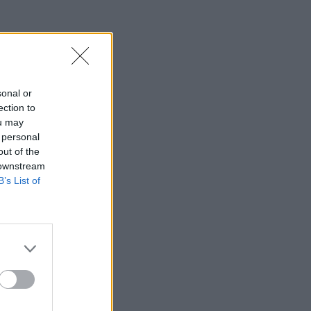
sonal or
ection to
ou may
 personal
out of the
 downstream
B’s List of