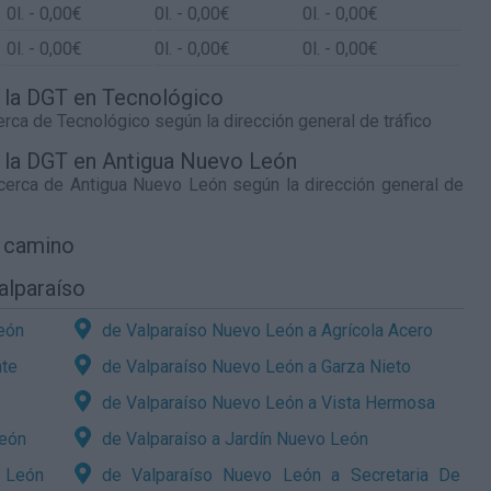
0
l.
- 0,00€
0
l.
- 0,00€
0
l.
- 0,00€
0
l.
- 0,00€
0
l.
- 0,00€
0
l.
- 0,00€
e la DGT en Tecnológico
cerca de
Tecnológico
según la dirección general de tráfico
de la DGT en Antigua Nuevo León
 cerca de
Antigua Nuevo León
según la dirección general de
l camino
alparaíso
eón
de Valparaíso Nuevo León a Agrícola Acero
nte
de Valparaíso Nuevo León a Garza Nieto
de Valparaíso Nuevo León a Vista Hermosa
León
de Valparaíso a Jardín Nuevo León
o León
de Valparaíso Nuevo León a Secretaria De