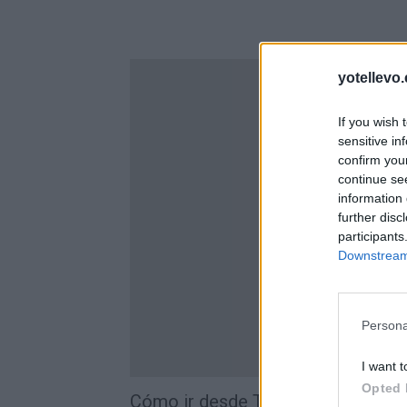
yotellevo.
If you wish 
sensitive in
confirm you
continue se
information 
further disc
participants
Downstream 
Persona
I want t
Opted 
Cómo ir desde Tecnológico a Ant