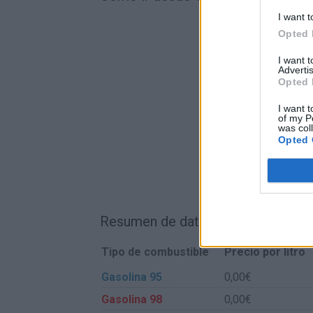
I want t
Opted 
I want 
Advertis
Opted 
I want t
of my P
was col
Opted 
Resumen de datos de la ruta entr
Tipo de combustible
Precio por litro
Gasolina 95
0,00€
Gasolina 98
0,00€