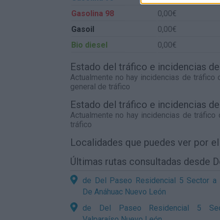
Gasolina 98
0,00€
Gasoil
0,00€
Bio diesel
0,00€
Estado del tráfico e incidencias d
Actualmente no hay incidencias de tráfico
general de tráfico
Estado del tráfico e incidencias 
Actualmente no hay incidencias de tráfico
tráfico
Localidades que puedes ver por e
Últimas rutas consultadas desde D
de Del Paseo Residencial 5 Sector a
De Anáhuac Nuevo León
de Del Paseo Residencial 5 Se
Valparaíso Nuevo León