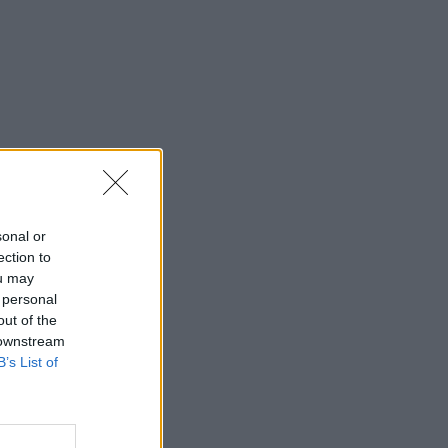
sonal or
ection to
ou may
 personal
out of the
 downstream
B’s List of