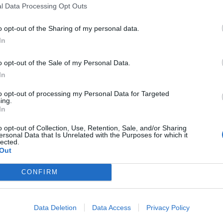
l Data Processing Opt Outs
ial 5 Sector a Antigua Nuevo León
o opt-out of the Sharing of my personal data.
In
o opt-out of the Sale of my Personal Data.
In
to opt-out of processing my Personal Data for Targeted
ing.
In
o opt-out of Collection, Use, Retention, Sale, and/or Sharing
ersonal Data that Is Unrelated with the Purposes for which it
lected.
Out
re Del Paseo Residencial 5 Sector y Antigua
CONFIRM
Gasto 5l/100km
Gasto 7l/100km
Gasto 10l/100km
Data Deletion
Data Access
Privacy Policy
0
l.
- 0,00€
0
l.
- 0,00€
0
l.
- 0,00€