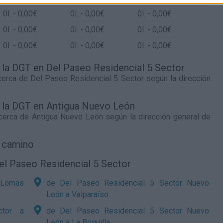
0
l.
- 0,00€
0
l.
- 0,00€
0
l.
- 0,00€
0
l.
- 0,00€
0
l.
- 0,00€
0
l.
- 0,00€
0
l.
- 0,00€
0
l.
- 0,00€
0
l.
- 0,00€
e la DGT en Del Paseo Residencial 5 Sector
 cerca de
Del Paseo Residencial 5 Sector
según la dirección
de la DGT en Antigua Nuevo León
 cerca de
Antigua Nuevo León
según la dirección general de
l camino
el Paseo Residencial 5 Sector
 Lomas
de Del Paseo Residencial 5 Sector Nuevo
León a Valparaíso
ctor a
de Del Paseo Residencial 5 Sector Nuevo
León a La Boquilla