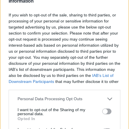
Information
Resumen de datos de la ruta entre Ciudad Real y
If you wish to opt-out of the sale, sharing to third parties, or
Puebla De Obando
processing of your personal or sensitive information for
targeted advertising by us, please use the below opt-out
Tipo de
Precio
Gasto
Gasto
Gasto
section to confirm your selection. Please note that after your
combustible
por litro
5l/100km
7l/100km
10l/100km
opt-out request is processed you may continue seeing
interest-based ads based on personal information utilized by
Gasolina 95
0,00€
21
l.
-
30
l.
-
43
l.
- 0,00€
us or personal information disclosed to third parties prior to
0,00€
0,00€
your opt-out. You may separately opt-out of the further
disclosure of your personal information by third parties on the
Gasolina 98
0,00€
21
l.
-
30
l.
-
43
l.
- 0,00€
0,00€
0,00€
IAB’s list of downstream participants. This information may
also be disclosed by us to third parties on the
IAB’s List of
Gasoil
0,00€
21
l.
-
30
l.
-
43
l.
- 0,00€
Downstream Participants
that may further disclose it to other
0,00€
0,00€
third parties.
Bio diesel
0,00€
21
l.
-
30
l.
-
43
l.
- 0,00€
0,00€
0,00€
Personal Data Processing Opt Outs
I want to opt-out of the Sharing of my
Estado del tráfico e incidencias de la DGT en
personal data.
Ciudad Real
Opted In
Actualmente no hay incidencias de tráfico cerca de
Ciudad