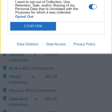
kilómetros
I want to opt-out of Collection, Use,
Retention, Sale, and/or Sharing of my
Personal Data that Is Unrelated with the
Cáceres
a 273,93
Purposes for which it was collected.
kilómetros
Opted Out
Almería
a 282,43
CONFIRM
kilómetros
Melilla
a 313,01 kilómetros
Data Deletion
Data Access
Privacy Policy
Toledo
a 340,27 kilómetros
Albacete
a 393,04
kilómetros
Avila
a 405,57 kilómetros
Madrid
a 406,78
kilómetros
Murcia
a 409,43 kilómetros
Salamanca
a 432,42
kilómetros