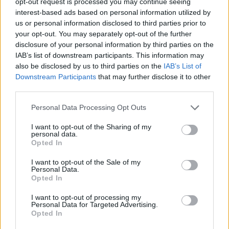
opt-out request is processed you may continue seeing
a 27,23 kilómetros
interest-based ads based on personal information utilized by
Sevilla
a 46,50 kilómetros
us or personal information disclosed to third parties prior to
your opt-out. You may separately opt-out of the further
Cádiz
a 84,46 kilómetros
disclosure of your personal information by third parties on the
Málaga
a 115,08
IAB’s list of downstream participants. This information may
also be disclosed by us to third parties on the
IAB’s List of
kilómetros
Downstream Participants
that may further disclose it to other
Huelva
a 118,31 kilómetros
third parties.
Córdoba
a 120,05
Personal Data Processing Opt Outs
kilómetros
I want to opt-out of the Sharing of my
Ceuta
a 135,64 kilómetros
personal data.
Opted In
Granada
a 179,33
kilómetros
I want to opt-out of the Sale of my
Personal Data.
Jaén
a 179,63 kilómetros
Opted In
Badajoz
a 231,65
I want to opt-out of processing my
kilómetros
Personal Data for Targeted Advertising.
Opted In
Ciudad Real
a 259,11