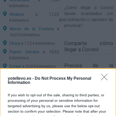
kilómetros
¿
Cómo llegar a Coronil
desde localidades con
Molares
a 11,22
gran población o capitales de
kilómetros
provincia?
Moron de la Frontera
a
16,65 kilómetros
Comparte
cómo
Utrera
a 17,24 kilómetros
llegar a Coronil
Puerto Serrano
a 19,33
kilómetros
Precios de la
Coripe
a 20,69 kilómetros
gasolina en Coronil
Arahal
a 21,78 kilómetros
yotellevo.es -
Do Not Process My Personal
Information
Villamartin
a 24,52
kilómetros
If you wish to opt-out of the sale, sharing to third parties, or
Paradas
a 26,18
processing of your personal or sensitive information for
kilómetros
targeted advertising by us, please use the below opt-out
section to confirm your selection. Please note that after your
Palacios y Villafranca, Los