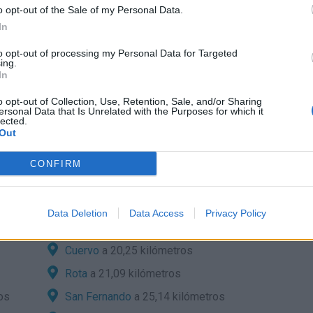
 Asignar puntos club AVE - Formalización Abonos Tarjeta Plus
o opt-out of the Sale of my Personal Data.
staciones 902 432 343 Renfe: 902 320 320 Información,
In
etes Atención viajeros con discapacidad 902 240 505 Servicio
través de móvil con conexión de datos para personas sordas y
to opt-out of processing my Personal Data for Targeted
ing.
In
o opt-out of Collection, Use, Retention, Sale, and/or Sharing
el mapa:
ersonal Data that Is Unrelated with the Purposes for which it
lected.
Out
CONFIRM
 por carretera:
 Frontera desde localidades cercanas?
Data Deletion
Data Access
Privacy Policy
os
Puerto de Santa Maria, El
a 12,82 kilómetros
Cuervo
a 20,25 kilómetros
Rota
a 21,09 kilómetros
os
San Fernando
a 25,14 kilómetros