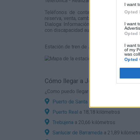
Telefónica - Realizar cambios de billetes -
I want t
Teléfonos de contacto Información de e
Opted 
reserva, venta, cambio y anulación de bill
Dialoga: Información telefónica de Adif a 
I want 
Advertis
con discapacidad auditiva.
Opted 
I want t
Estación de tren de Jerez de la frontera en 
of my P
was col
Opted 
Cómo llegar a Jerez de la Frontera
¿Como puedo llegar en coche a Jerez de la
Puerto de Santa María
a 12,73 kilómetr
Puerto Real
a 18,18 kilómetros
Trebujena
a 20,66 kilómetros
Sanlucar de Barrameda
a 21,89 kilómetr