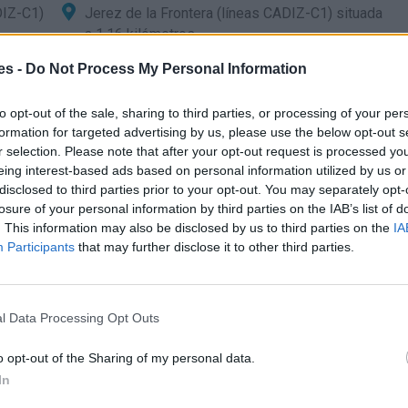
IZ-C1)
Jerez de la Frontera (líneas CADIZ-C1) situada
a 1,16 kilómetros
es -
Do Not Process My Personal Information
a de Jerez de la Frontera
to opt-out of the sale, sharing to third parties, or processing of your per
formation for targeted advertising by us, please use the below opt-out s
r selection. Please note that after your opt-out request is processed y
eing interest-based ads based on personal information utilized by us or
omingos y Festivos: 06:30 a 23:00
disclosed to third parties prior to your opt-out. You may separately opt-
losure of your personal information by third parties on the IAB’s list of
. This information may also be disclosed by us to third parties on the
IA
Participants
that may further disclose it to other third parties.
Domingos y Festivos: 06:40 a 21:40
l Data Processing Opt Outs
Domingos y Festivos: 06:40 a 21:40
Domingos y Festivos: 06:30 a 23:00
o opt-out of the Sharing of my personal data.
toventa multiproducto se puede: Compra directa de billetes
In
ancaria - Retirar billetes adquiridos en Internet o Venta