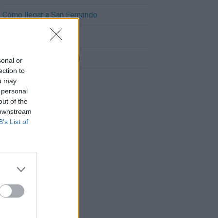
Cómo llegar a San Fernando
Cómo llegar a Lebrija
Cómo llegar a Chipiona
sonal or
ection to
ou may
 personal
out of the
 downstream
B’s List of