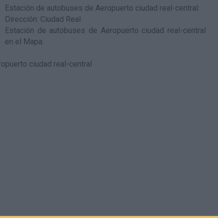
Estación de autobuses de Aeropuerto ciudad real-central
:
Dirección: Ciudad Real
Estación de autobuses de Aeropuerto ciudad real-central
en el Mapa
: