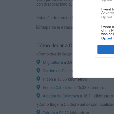
con discapacidad auditiva.
I want 
Advertis
Opted 
Estación de tren de Ciudad real - central en
I want t
of my P
was col
Opted 
Cómo llegar a Ciudad Real por carr
¿Como puedo llegar en coche a Ciudad Rea
Miguelturra
a 3,91 kilómetros
Carrión de Calatrava
a 10,25 kilómetros
Picón
a 13,55 kilómetros
Fernán Caballero
a 15,38 kilómetros
Alcolea de Calatrava
a 16,31 kilómetros
¿
Cómo llegar a Ciudad Real
desde localidad
Toledo
a 99,12 kilómetros