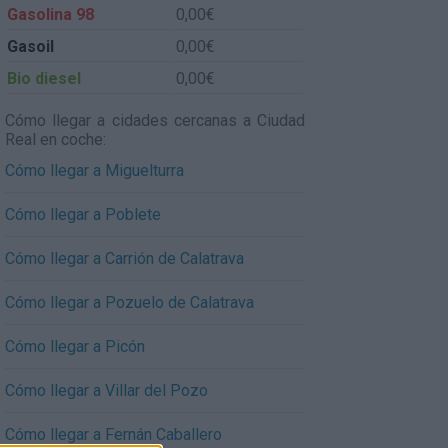
Gasolina 98
0,00€
Gasoil
0,00€
Bio diesel
0,00€
Cómo llegar a cidades cercanas a Ciudad
Real en coche:
Cómo llegar a Miguelturra
Cómo llegar a Poblete
Cómo llegar a Carrión de Calatrava
Cómo llegar a Pozuelo de Calatrava
Cómo llegar a Picón
Cómo llegar a Villar del Pozo
Cómo llegar a Fernán Caballero