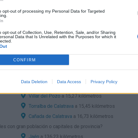
to opt-out of processing my Personal Data for Targeted
ing.
In
 el mapa:
o opt-out of Collection, Use, Retention, Sale, and/or Sharing
ersonal Data that Is Unrelated with the Purposes for which it
lected.
Out
etera:
CONFIRM
l desde localidades cercanas?
Poblete
a 7,42 kilómetros
Data Deletion
Data Access
Privacy Policy
Pozuelo de Calatrava
a 11,35 kilómetros
Villar del Pozo
a 15,27 kilómetros
Torralba de Calatrava
a 15,45 kilómetros
Cañada de Calatrava
a 16,73 kilómetros
es con gran población o capitales de provincia?
Jaén
a 136,23 kilómetros