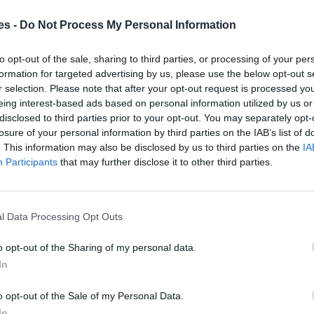
as a Ciudad Real:
es -
Do Not Process My Personal Information
a de Ciudad Real
to opt-out of the sale, sharing to third parties, or processing of your per
formation for targeted advertising by us, please use the below opt-out s
r selection. Please note that after your opt-out request is processed y
eing interest-based ads based on personal information utilized by us or
6:00 a 23:45
disclosed to third parties prior to your opt-out. You may separately opt-
losure of your personal information by third parties on the IAB’s list of
6:00 a 23:20
. This information may also be disclosed by us to third parties on the
IA
Participants
that may further disclose it to other third parties.
6:00 a 23:20.
l Data Processing Opt Outs
toventa multiproducto se puede: Compra directa de billetes
ancaria - Retirar billetes adquiridos en Internet o Venta
o opt-out of the Sharing of my personal data.
 Asignar puntos club AVE - Formalización Abonos Tarjeta Plus
In
staciones 902 432 343 Renfe: 902 320 320 Información,
o opt-out of the Sale of my Personal Data.
etes Atención viajeros con discapacidad 902 240 505 Servicio
través de móvil con conexión de datos para personas sordas y
In