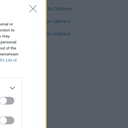
Cómo llegar a Torralba de Calatrava
Cómo llegar a Alcolea de Calatrava
sonal or
ection to
Cómo llegar a Cañada de Calatrava
ou may
 personal
out of the
 downstream
B’s List of