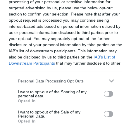
processing of your personal or sensitive information for
targeted advertising by us, please use the below opt-out
Mairena del Alcor
a 21,79
section to confirm your selection. Please note that after your
kilómetros
opt-out request is processed you may continue seeing
Utrera
a 23,05 kilómetros
interest-based ads based on personal information utilized by
us or personal information disclosed to third parties prior to
Carmona
a 24,60
your opt-out. You may separately opt-out of the further
kilómetros
disclosure of your personal information by third parties on the
IAB’s list of downstream participants. This information may
Sevilla
a 42,25 kilómetros
also be disclosed by us to third parties on the
IAB’s List of
Córdoba
a 99,71
Downstream Participants
that may further disclose it to other
kilómetros
third parties.
Cádiz
a 104,94 kilómetros
Personal Data Processing Opt Outs
Málaga
a 116,65
I want to opt-out of the Sharing of my
kilómetros
personal data.
Opted In
Huelva
a 124,49 kilómetros
I want to opt-out of the Sale of my
Ceuta
a 154,27 kilómetros
Personal Data.
Opted In
Jaén
a 164,38 kilómetros