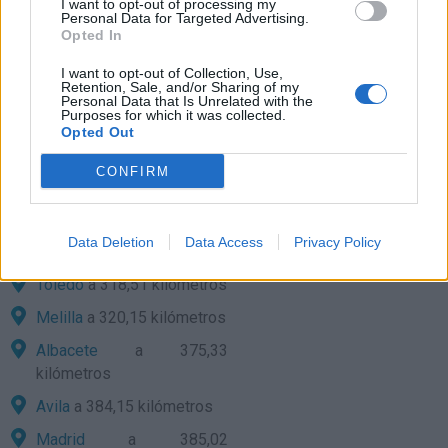
Granada
a 170,87
I want to opt-out of processing my
Personal Data for Targeted Advertising.
kilómetros
Opted In
Badajoz
a 218,71
I want to opt-out of Collection, Use,
kilómetros
Retention, Sale, and/or Sharing of my
Personal Data that Is Unrelated with the
Ciudad Real
Purposes for which it was collected.
a 237,96
Opted Out
kilómetros
Cáceres
a 256,33
CONFIRM
kilómetros
Almería
a 276,89
Data Deletion
Data Access
Privacy Policy
kilómetros
Toledo
a 318,51 kilómetros
Melilla
a 320,15 kilómetros
Albacete
a 375,33
kilómetros
Avila
a 384,15 kilómetros
Madrid
a 385,02