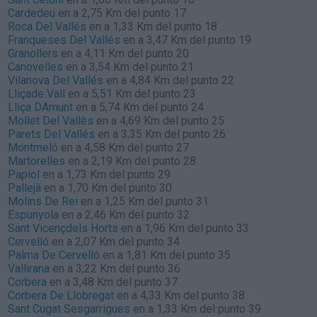
Cardedeu
en a 2,75 Km del punto 17
Roca Del Vallés
en a 1,33 Km del punto 18
Franqueses Del Vallés
en a 3,47 Km del punto 19
Granollers
en a 4,11 Km del punto 20
Canovelles
en a 3,54 Km del punto 21
Vilanova Del Vallés
en a 4,84 Km del punto 22
Lliçade Vall
en a 5,51 Km del punto 23
Lliça DAmunt
en a 5,74 Km del punto 24
Mollet Del Vallès
en a 4,69 Km del punto 25
Parets Del Vallés
en a 3,35 Km del punto 26
Montmeló
en a 4,58 Km del punto 27
Martorelles
en a 2,19 Km del punto 28
Papiol
en a 1,73 Km del punto 29
Pallejà
en a 1,70 Km del punto 30
Molins De Rei
en a 1,25 Km del punto 31
Espunyola
en a 2,46 Km del punto 32
Sant Vicençdels Horts
en a 1,96 Km del punto 33
Cervelló
en a 2,07 Km del punto 34
Palma De Cervelló
en a 1,81 Km del punto 35
Vallirana
en a 3,22 Km del punto 36
Corbera
en a 3,48 Km del punto 37
Corbera De Llobregat
en a 4,33 Km del punto 38
Sant Cugat Sesgarrigues
en a 1,33 Km del punto 39