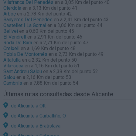
Vilafranca Del Penedés
en a 3,05 Km del punto 40
Olerdola
en a 3,13 Km del punto 41
Arboç
en a 2,78 Km del punto 42
Banyeres Del Penedés
en a 2,41 Km del punto 43
Castellet I La Gornal
en a 3,06 Km del punto 44
Bellvei
en a 0,60 Km del punto 45
El Vendrell
en a 2,91 Km del punto 46
Roda De Barà
en a 2,71 Km del punto 47
Creixell
en a 1,69 Km del punto 48
Pobla De Montornés
en a 2,73 Km del punto 49
Altafulla
en a 2,32 Km del punto 50
Vila-seca
en a 1,16 Km del punto 51
Sant Andreu Salou
en a 2,38 Km del punto 52
Salou
en a 2,16 Km del punto 53
Cambrils
en a 7,88 Km del punto 54
Últimas rutas consultadas desde Alicante
de Alicante a Olt
de Alicante a Carballiño, O
de Alicante a Bratislava
de Alicante a Cebreros