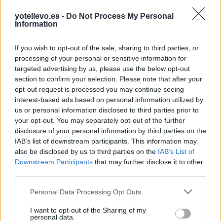
yotellevo.es -
Do Not Process My Personal
Resumen de datos de la ruta entre Alicante y
Information
Villafranca Navarra
If you wish to opt-out of the sale, sharing to third parties, or
Tipo de
Precio
Gasto
Gasto
Gasto
processing of your personal or sensitive information for
combustible
por litro
5l/100km
7l/100km
10l/100km
targeted advertising by us, please use the below opt-out
section to confirm your selection. Please note that after your
Gasolina 95
0,00€
37
l.
-
52
l.
-
75
l.
- 0,00€
opt-out request is processed you may continue seeing
0,00€
0,00€
interest-based ads based on personal information utilized by
Gasolina 98
0,00€
37
l.
-
52
l.
-
75
l.
- 0,00€
us or personal information disclosed to third parties prior to
0,00€
0,00€
your opt-out. You may separately opt-out of the further
disclosure of your personal information by third parties on the
Gasoil
0,00€
37
l.
-
52
l.
-
75
l.
- 0,00€
IAB’s list of downstream participants. This information may
0,00€
0,00€
also be disclosed by us to third parties on the
IAB’s List of
Bio diesel
0,00€
37
l.
-
52
l.
-
75
l.
- 0,00€
Downstream Participants
that may further disclose it to other
0,00€
0,00€
third parties.
Estado del tráfico e incidencias de la DGT en
Personal Data Processing Opt Outs
Alicante
I want to opt-out of the Sharing of my
Actualmente no hay incidencias de tráfico cerca de
Alicante
personal data.