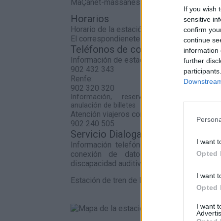
MaÇanet-massanes situada a 1,96 kilómet
If you wish 
Horarios
sensitive in
Horario de la estación
confirm you
El correspondienete al servicio de cercanía
continue se
Teléfonos de contacto
information 
Información de estaciones
further disc
902 432 343
participants
Renfe:
Downstream 
902 320 320
Información, reserva, venta, cambio 
anulación de billetes
Atención viajeros con discapacidad
Persona
902 240 505
Servicio Dialoga:
I want t
Información telefónica de Adif a través
Opted 
conexión de datos para personas s
discapacidad auditiva.
I want t
Estación de tren de MaÇanet-massanes en
Opted 
I want 
Advertis