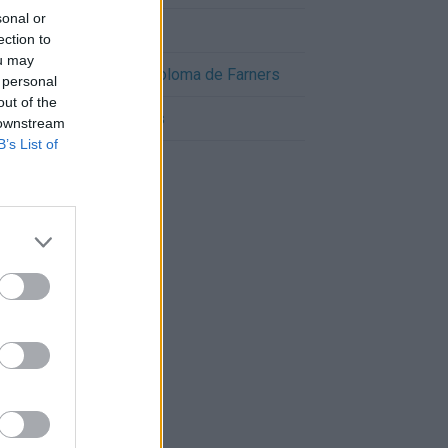
sonal or
Cómo llegar a Sils
ection to
ou may
Cómo llegar a Santa Coloma de Farners
 personal
out of the
Cómo llegar a Vidreres
 downstream
B’s List of