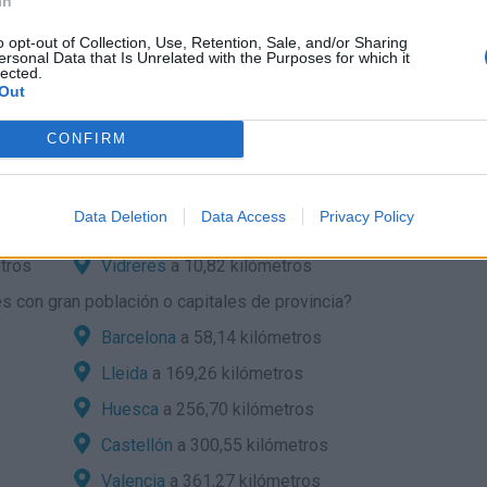
In
o opt-out of Collection, Use, Retention, Sale, and/or Sharing
tera:
ersonal Data that Is Unrelated with the Purposes for which it
lected.
desde localidades cercanas?
Out
Fogars de la Selva
a 4,59 kilómetros
CONFIRM
s
Maçanet de la Selva
a 6,78 kilómetros
Riudarenes
a 8,17 kilómetros
Data Deletion
Data Access
Privacy Policy
Sils
a 8,89 kilómetros
tros
Vidreres
a 10,82 kilómetros
 con gran población o capitales de provincia?
Barcelona
a 58,14 kilómetros
Lleida
a 169,26 kilómetros
Huesca
a 256,70 kilómetros
Castellón
a 300,55 kilómetros
Valencia
a 361,27 kilómetros