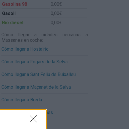
Gasolina 98
0,00€
Gasoil
0,00€
Bio diesel
0,00€
Cómo llegar a cidades cercanas a
Massanes en coche:
Cómo llegar a Hostalric
Cómo llegar a Fogars de la Selva
Cómo llegar a Sant Feliu de Buixalleu
Cómo llegar a Maçanet de la Selva
Cómo llegar a Breda
Cómo llegar a Riudarenes
Cómo llegar a Tordera