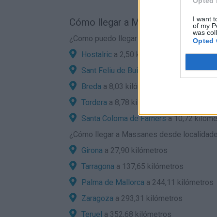
Opted 
I want t
Cómo llegar a Massanes por carre
of my P
was col
¿Como puedo llegar en coche a Massanes 
Opted 
Hostalric
a 2,50 kilómetros
Sant Feliu de Buixalleu
a 6,34 kilómetro
Breda
a 8,03 kilómetros
Tordera
a 8,78 kilómetros
Santa Coloma de Farners
a 10,72 kilóme
¿
Cómo llegar a Massanes
desde localidades
Girona
a 27,90 kilómetros
Tarragona
a 137,65 kilómetros
Palma de Mallorca
a 244,11 kilómetros
Zaragoza
a 293,31 kilómetros
Teruel
a 352,68 kilómetros