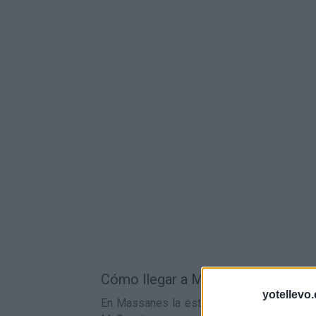
Cómo llegar a Massanes en tren:
yotellevo.
En Massanes la estación de tren más cerca