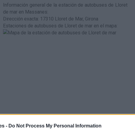
Información general de la estación de autobuses de Lloret
de mar en Massanes
:
Dirección exacta: 17310 Lloret de Mar, Girona
Estaciones de autobuses de Lloret de mar en el mapa
:
es -
Do Not Process My Personal Information
na es la estación de tren de de media y larga distancia de