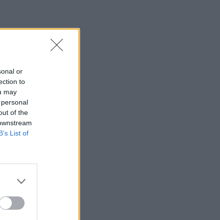
sonal or
ection to
ou may
 personal
out of the
 downstream
B’s List of