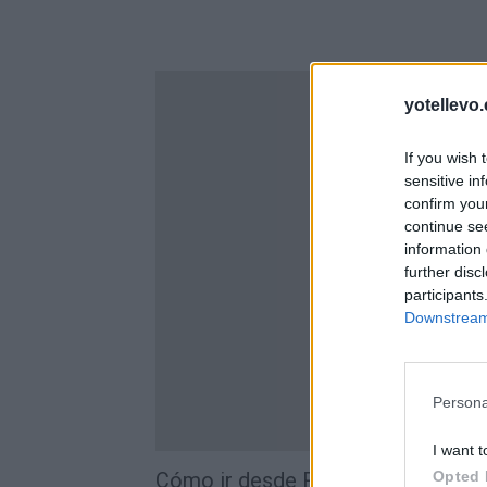
yotellevo.
If you wish 
sensitive in
confirm you
continue se
information 
further disc
participants
Downstream 
Persona
I want t
Cómo ir desde Rubí a Villafranca D
Opted 