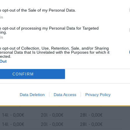
o opt-out of the Sale of my Personal Data.
In
to opt-out of processing my Personal Data for Targeted
ing.
In
o opt-out of Collection, Use, Retention, Sale, and/or Sharing
ersonal Data that Is Unrelated with the Purposes for which it
lected.
Out
CONFIRM
Rubí y Villafranca Del Cid/Vilafranca
Data Deletion
Data Access
Privacy Policy
Gasto 5l/100km
Gasto 7l/100km
Gasto 10l/100km
14
l.
- 0,00€
20
l.
- 0,00€
28
l.
- 0,00€
14
l.
- 0,00€
20
l.
- 0,00€
28
l.
- 0,00€