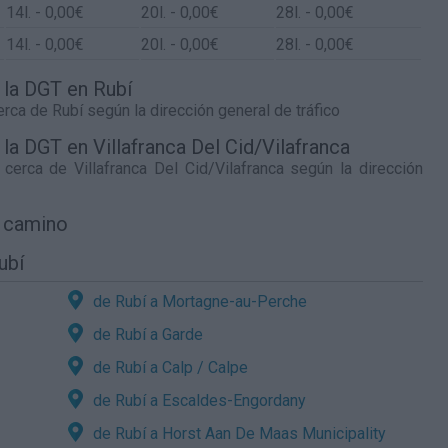
14
l.
- 0,00€
20
l.
- 0,00€
28
l.
- 0,00€
14
l.
- 0,00€
20
l.
- 0,00€
28
l.
- 0,00€
e la DGT en Rubí
cerca de
Rubí
según la dirección general de tráfico
 la DGT en Villafranca Del Cid/Vilafranca
o cerca de
Villafranca Del Cid/Vilafranca
según la dirección
l camino
ubí
de Rubí a Mortagne-au-Perche
de Rubí a Garde
de Rubí a Calp / Calpe
de Rubí a Escaldes-Engordany
de Rubí a Horst Aan De Maas Municipality