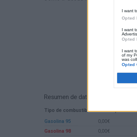
I want t
Opted 
I want 
Advertis
Opted 
I want t
of my P
was col
Opted 
Resumen de datos de la ruta entre 
Tipo de combustible
Precio por litro
Gasolina 95
0,00€
Gasolina 98
0,00€